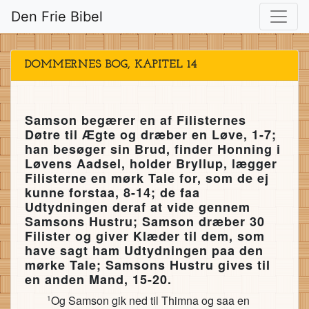
Den Frie Bibel
DOMMERNES BOG, KAPITEL 14
Samson begærer en af Filisternes
Døtre til Ægte og dræber en Løve, 1-7;
han besøger sin Brud, finder Honning i
Løvens Aadsel, holder Bryllup, lægger
Filisterne en mørk Tale for, som de ej
kunne forstaa, 8-14; de faa
Udtydningen deraf at vide gennem
Samsons Hustru; Samson dræber 30
Filister og giver Klæder til dem, som
have sagt ham Udtydningen paa den
mørke Tale; Samsons Hustru gives til
en anden Mand, 15-20.
Og Samson gik ned til Thimna og saa en
1