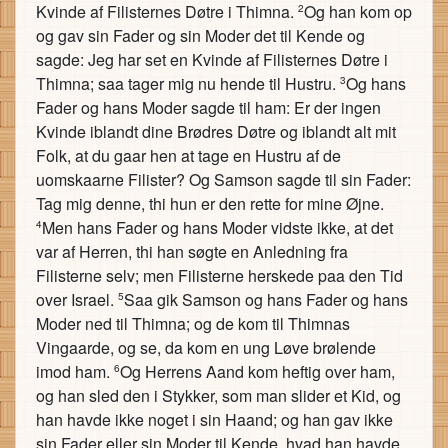
Kvinde af Filisternes Døtre i Thimna.
Og han kom op
2
og gav sin Fader og sin Moder det til Kende og
sagde: Jeg har set en Kvinde af Filisternes Døtre i
Thimna; saa tager mig nu hende til Hustru.
Og hans
3
Fader og hans Moder sagde til ham: Er der ingen
Kvinde iblandt dine Brødres Døtre og iblandt alt mit
Folk, at du gaar hen at tage en Hustru af de
uomskaarne Filister? Og Samson sagde til sin Fader:
Tag mig denne, thi hun er den rette for mine Øjne.
Men hans Fader og hans Moder vidste ikke, at det
4
var af Herren, thi han søgte en Anledning fra
Filisterne selv; men Filisterne herskede paa den Tid
over Israel.
Saa gik Samson og hans Fader og hans
5
Moder ned til Thimna; og de kom til Thimnas
Vingaarde, og se, da kom en ung Løve brølende
imod ham.
Og Herrens Aand kom heftig over ham,
6
og han sled den i Stykker, som man slider et Kid, og
han havde ikke noget i sin Haand; og han gav ikke
sin Fader eller sin Moder til Kende, hvad han havde