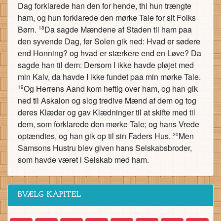
Dag forklarede han den for hende, thi hun trængte
ham, og hun forklarede den mørke Tale for sit Folks
Børn.
Da sagde Mændene af Staden til ham paa
18
den syvende Dag, før Solen gik ned: Hvad er sødere
end Honning? og hvad er stærkere end en Løve? Da
sagde han til dem: Dersom I ikke havde pløjet med
min Kalv, da havde I ikke fundet paa min mørke Tale.
Og Herrens Aand kom heftig over ham, og han gik
19
ned til Askalon og slog tredive Mænd af dem og tog
deres Klæder og gav Klædninger til at skifte med til
dem, som forklarede den mørke Tale; og hans Vrede
optændtes, og han gik op til sin Faders Hus.
Men
20
Samsons Hustru blev given hans Selskabsbroder,
som havde været i Selskab med ham.
BVÆLG KAPITEL