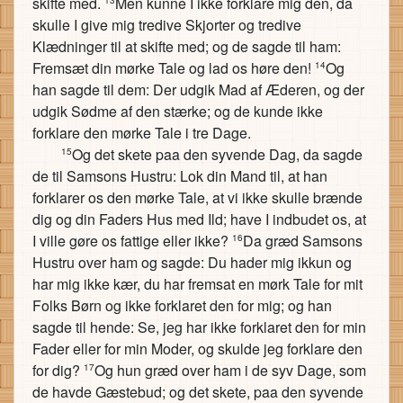
skifte med.
Men kunne I ikke forklare mig den, da
skulle I give mig tredive Skjorter og tredive
Klædninger til at skifte med; og de sagde til ham:
Fremsæt din mørke Tale og lad os høre den!
Og
14
han sagde til dem: Der udgik Mad af Æderen, og der
udgik Sødme af den stærke; og de kunde ikke
forklare den mørke Tale i tre Dage.
Og det skete paa den syvende Dag, da sagde
15
de til Samsons Hustru: Lok din Mand til, at han
forklarer os den mørke Tale, at vi ikke skulle brænde
dig og din Faders Hus med Ild; have I indbudet os, at
I ville gøre os fattige eller ikke?
Da græd Samsons
16
Hustru over ham og sagde: Du hader mig ikkun og
har mig ikke kær, du har fremsat en mørk Tale for mit
Folks Børn og ikke forklaret den for mig; og han
sagde til hende: Se, jeg har ikke forklaret den for min
Fader eller for min Moder, og skulde jeg forklare den
for dig?
Og hun græd over ham i de syv Dage, som
17
de havde Gæstebud; og det skete, paa den syvende