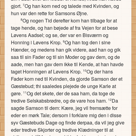
gjort.
Og han kom ned og talede med Kvinden, og
7
hun var den rette for Samsons Øjne.
Og nogen Tid derefter kom han tilbage for at
8
tage hende, og han bøjede af fra Vejen for at bese
Løvens Aadsel; og se, der var en Bisværm og
Honning i Løvens Krop.
Og han tog den i sine
9
Hænder, og medens han gik videre, aad han og gik
saa til sin Fader og til sin Moder og gav dem, og de
aade, men han gav dem ikke til Kende, at han havde
taget Honningen af Løvens Krop.
Og der hans
10
Fader kom ned til Kvinden, da gjorde Samson der et
Gæstebud; thi saaledes plejede de unge Karle at
gøre.
Og det skete, der de saa ham, da toge de
11
tredive Selskabsbrødre, og de vare hos ham.
Da
12
sagde Samson til dem: Kære, jeg vil fremsætte for
eder en mørk Tale; dersom I forklare mig den i disse
syv Gæstebuds Dage og finde derpaa, da vil jeg give
eder tredive Skjorter og tredive Klædninger til at
13