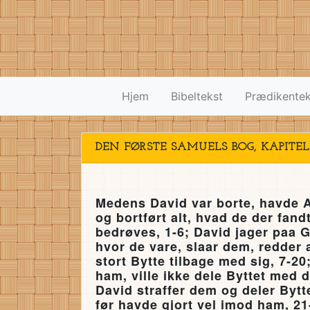
Hjem
Bibeltekst
Prædikentek
DEN FØRSTE SAMUELS BOG, KAPITEL
Medens David var borte, havde A
og bortført alt, hvad de der fan
bedrøves, 1-6; David jager paa G
hvor de vare, slaar dem, redder a
stort Bytte tilbage med sig, 7-
ham, ville ikke dele Byttet med 
David straffer dem og deler By
før havde gjort vel imod ham, 21