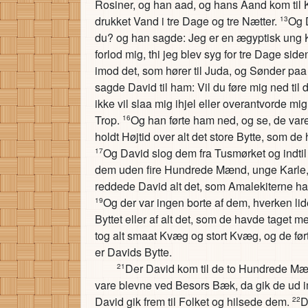
Rosiner, og han aad, og hans Aand kom til K
drukket Vand i tre Dage og tre Nætter.
Og D
13
du? og han sagde: Jeg er en ægyptisk ung K
forlod mig, thi jeg blev syg for tre Dage side
imod det, som hører til Juda, og Sønder pa
sagde David til ham: Vil du føre mig ned t
ikke vil slaa mig ihjel eller overantvorde mi
Trop.
Og han førte ham ned, og se, de var
16
holdt Højtid over alt det store Bytte, som de
Og David slog dem fra Tusmørket og indti
17
dem uden fire Hundrede Mænd, unge Karle
reddede David alt det, som Amalekiterne ha
Og der var ingen borte af dem, hverken lid
19
Byttet eller af alt det, som de havde taget m
tog alt smaat Kvæg og stort Kvæg, og de før
er Davids Bytte.
Der David kom til de to Hundrede Mænd
21
vare blevne ved Besors Bæk, da gik de ud 
David gik frem til Folket og hilsede dem.
D
22