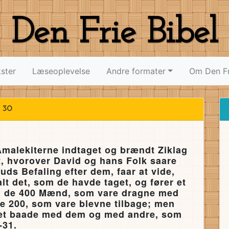
Den Frie Bibel
ster
Læseoplevelse
Andre formater
Om Den Fr
 30
malekiterne indtaget og brændt Ziklag
dt, hvorover David og hans Folk saare
uds Befaling efter dem, faar at vide,
lt det, som de havde taget, og fører et
20; de 400 Mænd, som vare dragne med
de 200, som vare blevne tilbage; men
ttet baade med dem og med andre, som
-31.