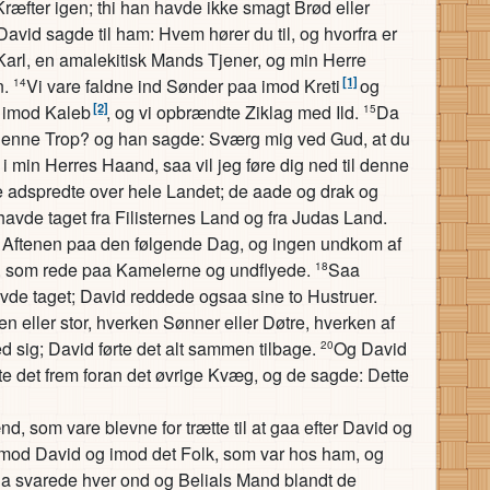
ræfter igen; thi han havde ikke smagt Brød eller
avid sagde til ham: Hvem hører du til, og hvorfra er
arl, en amalekitisk Mands Tjener, og min Herre
[1]
n.
Vi vare faldne ind Sønder paa imod Kreti
og
14
[2]
a imod Kaleb
, og vi opbrændte Ziklag med Ild.
Da
15
il denne Trop? og han sagde: Sværg mig ved Gud, at du
g i min Herres Haand, saa vil jeg føre dig ned til denne
e adspredte over hele Landet; de aade og drak og
 havde taget fra Filisternes Land og fra Judas Land.
l Aftenen paa den følgende Dag, og ingen undkom af
, som rede paa Kamelerne og undflyede.
Saa
18
vde taget; David reddede ogsaa sine to Hustruer.
en eller stor, hverken Sønner eller Døtre, hverken af
ed sig; David førte det alt sammen tilbage.
Og David
20
te det frem foran det øvrige Kvæg, og de sagde: Dette
, som vare blevne for trætte til at gaa efter David og
imod David og imod det Folk, som var hos ham, og
a svarede hver ond og Belials Mand blandt de