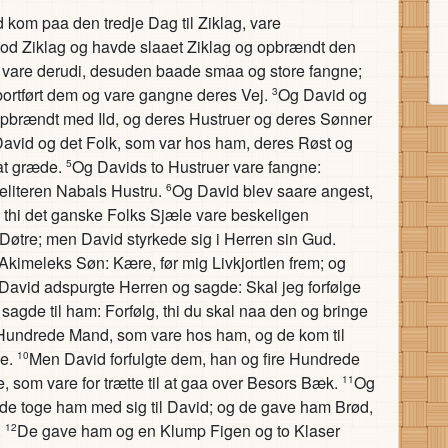
kom paa den tredje Dag til Ziklag, vare
od Ziklag og havde slaaet Ziklag og opbrændt den
 vare derudi, desuden baade smaa og store fangne;
bortført dem og vare gangne deres Vej.
Og David og
3
opbrændt med Ild, og deres Hustruer og deres Sønner
avid og det Folk, som var hos ham, deres Røst og
 at græde.
Og Davids to Hustruer vare fangne:
5
meliteren Nabals Hustru.
Og David blev saare angest,
6
; thi det ganske Folks Sjæle vare beskeligen
 Døtre; men David styrkede sig i Herren sin Gud.
Akimeleks Søn: Kære, før mig Livkjortlen frem; og
David adspurgte Herren og sagde: Skal jeg forfølge
gde til ham: Forfølg, thi du skal naa den og bringe
Hundrede Mand, som vare hos ham, og de kom til
de.
Men David forfulgte dem, han og fire Hundrede
10
som vare for trætte til at gaa over Besors Bæk.
Og
11
de toge ham med sig til David; og de gave ham Brød,
.
De gave ham og en Klump Figen og to Klaser
12