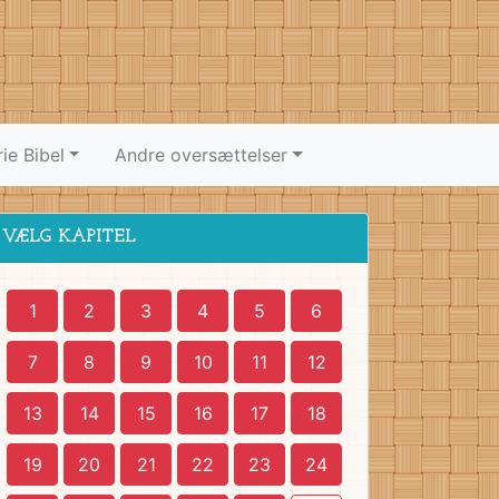
ie Bibel
Andre oversættelser
VÆLG KAPITEL
1
2
3
4
5
6
7
8
9
10
11
12
13
14
15
16
17
18
19
20
21
22
23
24