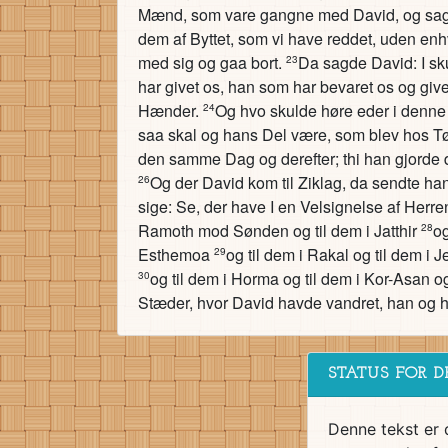
Mænd, som vare gangne med David, og sagde:
dem af Byttet, som vi have reddet, uden en
med sig og gaa bort.
Da sagde David: I sk
23
har givet os, han som har bevaret os og giv
Hænder.
Og hvo skulde høre eder i denne 
24
saa skal og hans Del være, som blev hos Tøj
den samme Dag og derefter; thi han gjorde det
Og der David kom til Ziklag, da sendte han 
26
sige: Se, der have I en Velsignelse af Herr
Ramoth mod Sønden og til dem i Jatthir
og
28
Esthemoa
og til dem i Rakal og til dem i
29
og til dem i Horma og til dem i Kor-Asan o
30
Stæder, hvor David havde vandret, han og
STATUS FOR D
Denne tekst er 