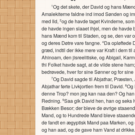
Og det skete, der David og hans Mænd 
1
Amalekiterne faldne ind imod Sønden og im
med Ild,
og de havde taget Kvinderne, som
2
de havde ingen slaaet ihjel, men de havde 
hans Mænd kom til Staden, og se, den var 
og deres Døtre vare fangne.
Da opløftede D
4
græd, indtil der ikke mere var Kraft i dem til
Ahinoam, den jisreelitiske, og Abigail, Kar
thi Folket havde sagt, at de vilde stene ham
bedrøvede, hver for sine Sønner og for sine
Og David sagde til Abjathar, Præsten, 
7
Abjathar førte Livkjortlen frem til David.
Og 
8
denne Trop? mon jeg kan naa den? Og han sa
Redning.
Saa gik David hen, han og seks 
9
Bækken Besor; der bleve de øvrige staaen
Mand, og to Hundrede Mand bleve staaende, 
de fandt en ægyptisk Mand paa Marken, og 
og han aad, og de gave ham Vand at drikke