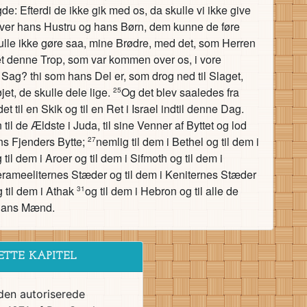
 Efterdi de ikke gik med os, da skulle vi ikke give
hver hans Hustru og hans Børn, dem kunne de føre
ulle ikke gøre saa, mine Brødre, med det, som Herren
et denne Trop, som var kommen over os, i vore
Sag? thi som hans Del er, som drog ned til Slaget,
et, de skulle dele lige.
Og det blev saaledes fra
25
 til en Skik og til en Ret i Israel indtil denne Dag.
til de Ældste i Juda, til sine Venner af Byttet og lod
ens Fjenders Bytte;
nemlig til dem i Bethel og til dem i
27
 til dem i Aroer og til dem i Sifmoth og til dem i
 Jerameeliternes Stæder og til dem i Keniternes Stæder
g til dem i Athak
og til dem i Hebron og til alle de
31
 hans Mænd.
ETTE KAPITEL
den autoriserede