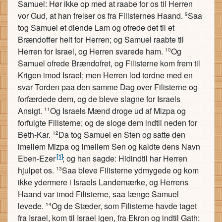
Samuel: Hør ikke op med at raabe for os til Herren
vor Gud, at han frelser os fra Filisternes Haand.
Saa
9
tog Samuel et diende Lam og ofrede det til et
Brændoffer helt for Herren; og Samuel raabte til
Herren for Israel, og Herren svarede ham.
Og
10
Samuel ofrede Brændofret, og Filisterne kom frem til
Krigen imod Israel; men Herren lod tordne med en
svar Torden paa den samme Dag over Filisterne og
forfærdede dem, og de bleve slagne for Israels
Ansigt.
Og Israels Mænd droge ud af Mizpa og
11
forfulgte Filisterne; og de sloge dem indtil neden for
Beth-Kar.
Da tog Samuel en Sten og satte den
12
imellem Mizpa og imellem Sen og kaldte dens Navn
[1]
Eben-Ezer
; og han sagde: Hidindtil har Herren
hjulpet os.
Saa bleve Filisterne ydmygede og kom
13
ikke ydermere i Israels Landemærke, og Herrens
Haand var imod Filisterne, saa længe Samuel
levede.
Og de Stæder, som Filisterne havde taget
14
fra Israel, kom til Israel igen, fra Ekron og indtil Gath;