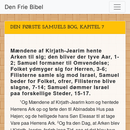
Den Frie Bibel
DEN FØRSTE SAMUELS BOG, KAPITEL 7
Mændene af Kirjath-Jearim hente
Arken til sig; den bliver der tyve Aar, 1-
2; Samuel formaner til Omvendelse;
Folket ydmyger sig for Herren, 3-6;
Filisterne samle sig mod Israel, Samuel
beder for Folket, ofrer, Filisterne blive
slagne, 7-14; Samuel dømmer Israel
paa forskellige Steder, 15-17.
Og Mændene af Kirjath-Jearim kom og hentede
1
Herrens Ark op og førte den til Abinadabs Hus paa
Højen; og de helligede hans Søn Eleasar til at tage
Vare paa Herrens Ark.
Og fra den Dag, at Arken blev
2
i Kirjath-Jearim, forløb lang Tid, saa at det blev tyve