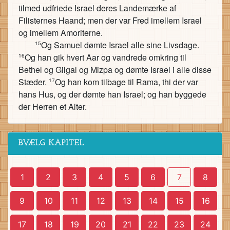
tilmed udfriede Israel deres Landemærke af
Filisternes Haand; men der var Fred imellem Israel
og imellem Amoriterne.
Og Samuel dømte Israel alle sine Livsdage.
15
Og han gik hvert Aar og vandrede omkring til
16
Bethel og Gilgal og Mizpa og dømte Israel i alle disse
Stæder.
Og han kom tilbage til Rama, thi der var
17
hans Hus, og der dømte han Israel; og han byggede
der Herren et Alter.
BVÆLG KAPITEL
1
2
3
4
5
6
7
8
9
10
11
12
13
14
15
16
17
18
19
20
21
22
23
24