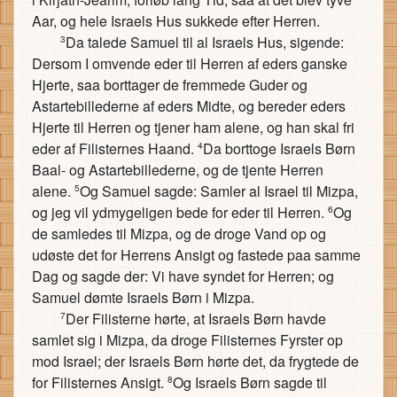
Aar, og hele Israels Hus sukkede efter Herren.
Da talede Samuel til al Israels Hus, sigende:
3
Dersom I omvende eder til Herren af eders ganske
Hjerte, saa borttager de fremmede Guder og
Astartebillederne af eders Midte, og bereder eders
Hjerte til Herren og tjener ham alene, og han skal fri
eder af Filisternes Haand.
Da borttoge Israels Børn
4
Baal- og Astartebillederne, og de tjente Herren
alene.
Og Samuel sagde: Samler al Israel til Mizpa,
5
og jeg vil ydmygeligen bede for eder til Herren.
Og
6
de samledes til Mizpa, og de droge Vand op og
udøste det for Herrens Ansigt og fastede paa samme
Dag og sagde der: Vi have syndet for Herren; og
Samuel dømte Israels Børn i Mizpa.
Der Filisterne hørte, at Israels Børn havde
7
samlet sig i Mizpa, da droge Filisternes Fyrster op
mod Israel; der Israels Børn hørte det, da frygtede de
for Filisternes Ansigt.
Og Israels Børn sagde til
8