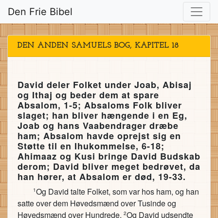
Den Frie Bibel
DEN ANDEN SAMUELS BOG, KAPITEL 18
David deler Folket under Joab, Abisaj
og Ithaj og beder dem at spare
Absalom, 1-5; Absaloms Folk bliver
slaget; han bliver hængende i en Eg,
Joab og hans Vaabendrager dræbe
ham; Absalom havde oprejst sig en
Støtte til en Ihukommelse, 6-18;
Ahimaaz og Kusi bringe David Budskab
derom; David bliver meget bedrøvet, da
han hører, at Absalom er død, 19-33.
Og David talte Folket, som var hos ham, og han
1
satte over dem Høvedsmænd over Tusinde og
Høvedsmænd over Hundrede.
Og David udsendte
2