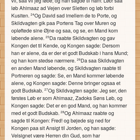
vil, saa vil jeg løbe; og han sagde til ham: Løb! saa
løb Ahimaaz ad Vejen over Sletten og løb forbi
Kusiten.
Og David sad imellem de to Porte, og
24
Skildvagten gik paa Portens Tag over Muren og
opløftede sine Øjne og saa, og se, en Mand kom
løbende alene.
Da raabte Skildvagten og gav
25
Kongen det til Kende, og Kongen sagde: Dersom
han er alene, da er der et godt Budskab i hans Mund;
og han kom stedse nærmere.
Da saa Skildvagten
26
en anden Mand løbende, og Skildvagten raabte til
Portneren og sagde: Se, en Mand kommer løbende
alene, og Kongen sagde: Denne bringer ogsaa et
godt Budskab.
Og Skildvagten sagde: Jeg ser, den
27
førstes Løb er som Ahimaaz, Zadoks Søns Løb, og
Kongen sagde: Det er en god Mand, og han kommer
med et godt Budskab.
Og Ahimaaz raabte og
28
sagde til Kongen: Fred! og bøjede sig ned for
Kongen paa sit Ansigt til Jorden, og han sagde:
Velsignet være Herren din Gud, som har