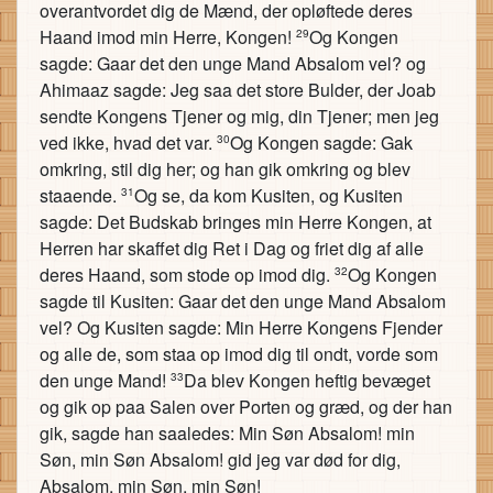
overantvordet dig de Mænd, der opløftede deres
Haand imod min Herre, Kongen!
Og Kongen
29
sagde: Gaar det den unge Mand Absalom vel? og
Ahimaaz sagde: Jeg saa det store Bulder, der Joab
sendte Kongens Tjener og mig, din Tjener; men jeg
ved ikke, hvad det var.
Og Kongen sagde: Gak
30
omkring, stil dig her; og han gik omkring og blev
staaende.
Og se, da kom Kusiten, og Kusiten
31
sagde: Det Budskab bringes min Herre Kongen, at
Herren har skaffet dig Ret i Dag og friet dig af alle
deres Haand, som stode op imod dig.
Og Kongen
32
sagde til Kusiten: Gaar det den unge Mand Absalom
vel? Og Kusiten sagde: Min Herre Kongens Fjender
og alle de, som staa op imod dig til ondt, vorde som
den unge Mand!
Da blev Kongen heftig bevæget
33
og gik op paa Salen over Porten og græd, og der han
gik, sagde han saaledes: Min Søn Absalom! min
Søn, min Søn Absalom! gid jeg var død for dig,
Absalom, min Søn, min Søn!