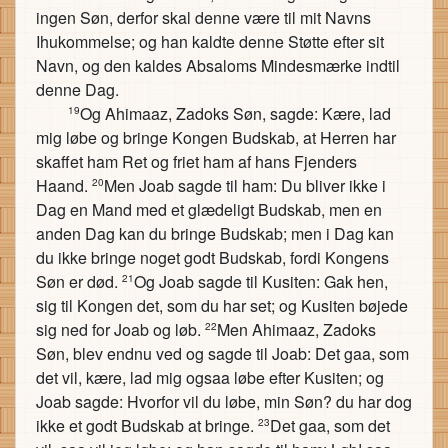
ingen Søn, derfor skal denne være til mit Navns
Ihukommelse; og han kaldte denne Støtte efter sit
Navn, og den kaldes Absaloms Mindesmærke indtil
denne Dag.
Og Ahimaaz, Zadoks Søn, sagde: Kære, lad
19
mig løbe og bringe Kongen Budskab, at Herren har
skaffet ham Ret og friet ham af hans Fjenders
Haand.
Men Joab sagde til ham: Du bliver ikke i
20
Dag en Mand med et glædeligt Budskab, men en
anden Dag kan du bringe Budskab; men i Dag kan
du ikke bringe noget godt Budskab, fordi Kongens
Søn er død.
Og Joab sagde til Kusiten: Gak hen,
21
sig til Kongen det, som du har set; og Kusiten bøjede
sig ned for Joab og løb.
Men Ahimaaz, Zadoks
22
Søn, blev endnu ved og sagde til Joab: Det gaa, som
det vil, kære, lad mig ogsaa løbe efter Kusiten; og
Joab sagde: Hvorfor vil du løbe, min Søn? du har dog
ikke et godt Budskab at bringe.
Det gaa, som det
23