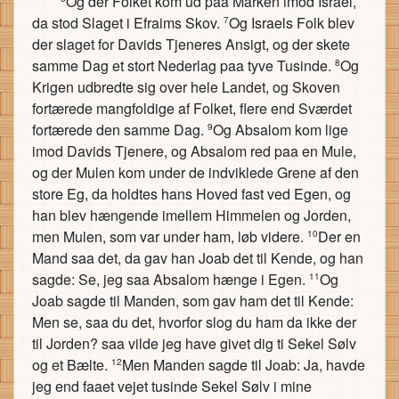
Og der Folket kom ud paa Marken imod Israel,
da stod Slaget i Efraims Skov.
Og Israels Folk blev
7
der slaget for Davids Tjeneres Ansigt, og der skete
samme Dag et stort Nederlag paa tyve Tusinde.
Og
8
Krigen udbredte sig over hele Landet, og Skoven
fortærede mangfoldige af Folket, flere end Sværdet
fortærede den samme Dag.
Og Absalom kom lige
9
imod Davids Tjenere, og Absalom red paa en Mule,
og der Mulen kom under de indviklede Grene af den
store Eg, da holdtes hans Hoved fast ved Egen, og
han blev hængende imellem Himmelen og Jorden,
men Mulen, som var under ham, løb videre.
Der en
10
Mand saa det, da gav han Joab det til Kende, og han
sagde: Se, jeg saa Absalom hænge i Egen.
Og
11
Joab sagde til Manden, som gav ham det til Kende:
Men se, saa du det, hvorfor slog du ham da ikke der
til Jorden? saa vilde jeg have givet dig ti Sekel Sølv
og et Bælte.
Men Manden sagde til Joab: Ja, havde
12
jeg end faaet vejet tusinde Sekel Sølv i mine