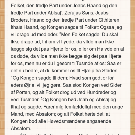
Folket, den tredje Part under Joabs Haand og den
tredje Part under Abisaj’, Zerujas Søns, Joabs
Broders, Haand og den tredje Part under Githiteren
Ithais Haand, og Kongen sagde til Folket: Ogsaa jeg
vil drage ud med eder.
Men Folket sagde: Du skal
3
ikke drage ud, thi om vi flyede, da vilde man ikke
lægge sig det paa Hjerte for os, eller om Halvdelen af
os døde, da vilde man ikke lægge sig det paa Hjerte
for os, men nu er du ligesom ti Tusinde af os: Saa er
det nu bedre, at du kommer os til Hjælp fra Staden.
Og Kongen sagde til dem: Hvad som godt er for
4
eders Øjne, vil jeg gøre. Saa stod Kongen ved Siden
af Porten, og alt Folket drog ud ved Hundreder og
ved Tusinder.
Og Kongen bød Joab og Abisaj og
5
Ithaj og sagde: Farer mig lemfældeligt med den unge
Mand, med Absalom; og alt Folket hørte det, at
Kongen bød alle Høvedsmændene angaaende
Absalom.
6