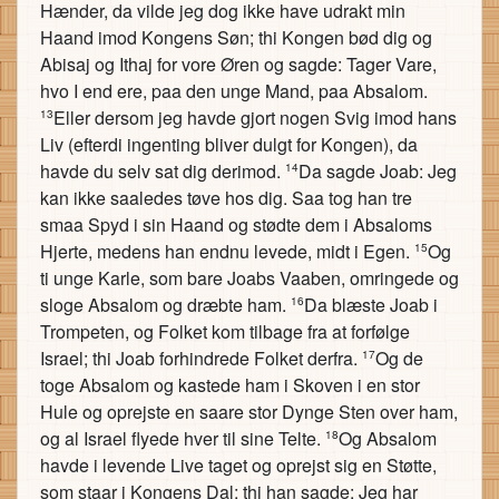
Hænder, da vilde jeg dog ikke have udrakt min
Haand imod Kongens Søn; thi Kongen bød dig og
Abisaj og Ithaj for vore Øren og sagde: Tager Vare,
hvo I end ere, paa den unge Mand, paa Absalom.
Eller dersom jeg havde gjort nogen Svig imod hans
13
Liv (efterdi ingenting bliver dulgt for Kongen), da
havde du selv sat dig derimod.
Da sagde Joab: Jeg
14
kan ikke saaledes tøve hos dig. Saa tog han tre
smaa Spyd i sin Haand og stødte dem i Absaloms
Hjerte, medens han endnu levede, midt i Egen.
Og
15
ti unge Karle, som bare Joabs Vaaben, omringede og
sloge Absalom og dræbte ham.
Da blæste Joab i
16
Trompeten, og Folket kom tilbage fra at forfølge
Israel; thi Joab forhindrede Folket derfra.
Og de
17
toge Absalom og kastede ham i Skoven i en stor
Hule og oprejste en saare stor Dynge Sten over ham,
og al Israel flyede hver til sine Telte.
Og Absalom
18
havde i levende Live taget og oprejst sig en Støtte,
som staar i Kongens Dal; thi han sagde: Jeg har