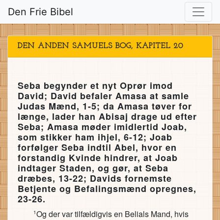
Den Frie Bibel
DEN ANDEN SAMUELS BOG, KAPITEL 20
Seba begynder et nyt Oprør imod
David; David befaler Amasa at samle
Judas Mænd, 1-5; da Amasa tøver for
længe, lader han Abisaj drage ud efter
Seba; Amasa møder imidlertid Joab,
som stikker ham ihjel, 6-12; Joab
forfølger Seba indtil Abel, hvor en
forstandig Kvinde hindrer, at Joab
indtager Staden, og gør, at Seba
dræbes, 13-22; Davids fornemste
Betjente og Befalingsmænd opregnes,
23-26.
Og der var tilfældigvis en Belials Mand, hvis
1