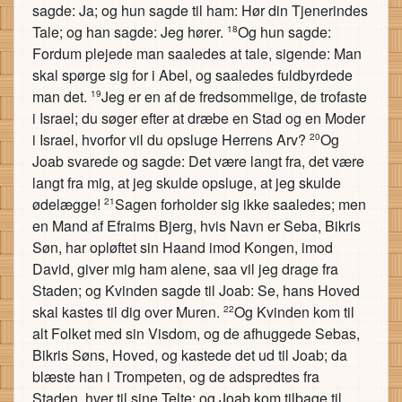
sagde: Ja; og hun sagde til ham: Hør din Tjenerindes
Tale; og han sagde: Jeg hører.
Og hun sagde:
18
Fordum plejede man saaledes at tale, sigende: Man
skal spørge sig for i Abel, og saaledes fuldbyrdede
man det.
Jeg er en af de fredsommelige, de trofaste
19
i Israel; du søger efter at dræbe en Stad og en Moder
i Israel, hvorfor vil du opsluge Herrens Arv?
Og
20
Joab svarede og sagde: Det være langt fra, det være
langt fra mig, at jeg skulde opsluge, at jeg skulde
ødelægge!
Sagen forholder sig ikke saaledes; men
21
en Mand af Efraims Bjerg, hvis Navn er Seba, Bikris
Søn, har opløftet sin Haand imod Kongen, imod
David, giver mig ham alene, saa vil jeg drage fra
Staden; og Kvinden sagde til Joab: Se, hans Hoved
skal kastes til dig over Muren.
Og Kvinden kom til
22
alt Folket med sin Visdom, og de afhuggede Sebas,
Bikris Søns, Hoved, og kastede det ud til Joab; da
blæste han i Trompeten, og de adspredtes fra
Staden, hver til sine Telte; og Joab kom tilbage til