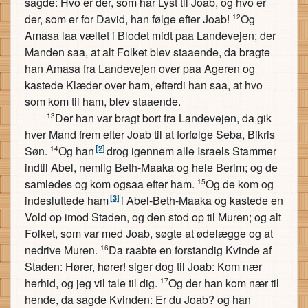
sagde: Hvo er der, som har Lyst til Joab, og hvo er
der, som er for David, han følge efter Joab!
Og
12
Amasa laa væltet i Blodet midt paa Landevejen; der
Manden saa, at alt Folket blev staaende, da bragte
han Amasa fra Landevejen over paa Ageren og
kastede Klæder over ham, efterdi han saa, at hvo
som kom til ham, blev staaende.
Der han var bragt bort fra Landevejen, da gik
13
hver Mand frem efter Joab til at forfølge Seba, Bikris
[2]
Søn.
Og han
drog igennem alle Israels Stammer
14
indtil Abel, nemlig Beth-Maaka og hele Berim; og de
samledes og kom ogsaa efter ham.
Og de kom og
15
[3]
indesluttede ham
i Abel-Beth-Maaka og kastede en
Vold op imod Staden, og den stod op til Muren; og alt
Folket, som var med Joab, søgte at ødelægge og at
nedrive Muren.
Da raabte en forstandig Kvinde af
16
Staden: Hører, hører! siger dog til Joab: Kom nær
herhid, og jeg vil tale til dig.
Og der han kom nær til
17
hende, da sagde Kvinden: Er du Joab? og han