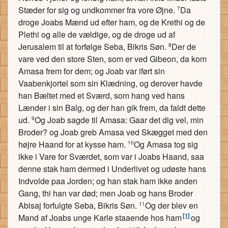
Stæder for sig og undkommer fra vore Øjne.
Da
7
droge Joabs Mænd ud efter ham, og de Krethi og de
Plethi og alle de vældige, og de droge ud af
Jerusalem til at forfølge Seba, Bikris Søn.
Der de
8
vare ved den store Sten, som er ved Gibeon, da kom
Amasa frem for dem; og Joab var iført sin
Vaabenkjortel som sin Klædning, og derover havde
han Bæltet med et Sværd, som hang ved hans
Lænder i sin Balg, og der han gik frem, da faldt dette
ud.
Og Joab sagde til Amasa: Gaar det dig vel, min
9
Broder? og Joab greb Amasa ved Skægget med den
højre Haand for at kysse ham.
Og Amasa tog sig
10
ikke i Vare for Sværdet, som var i Joabs Haand, saa
denne stak ham dermed i Underlivet og udøste hans
Indvolde paa Jorden; og han stak ham ikke anden
Gang, thi han var død; men Joab og hans Broder
Abisaj forfulgte Seba, Bikris Søn.
Og der blev en
11
[1]
Mand af Joabs unge Karle staaende hos ham
og