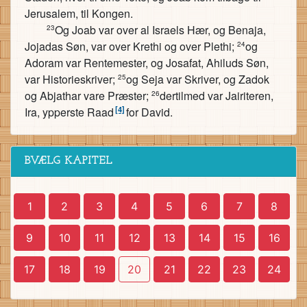
Jerusalem, til Kongen.
Og Joab var over al Israels Hær, og Benaja,
23
Jojadas Søn, var over Krethi og over Plethi;
og
24
Adoram var Rentemester, og Josafat, Ahiluds Søn,
var Historieskriver;
og Seja var Skriver, og Zadok
25
og Abjathar vare Præster;
dertilmed var Jairiteren,
26
[4]
Ira, ypperste Raad
for David.
BVÆLG KAPITEL
1
2
3
4
5
6
7
8
9
10
11
12
13
14
15
16
17
18
19
20
21
22
23
24