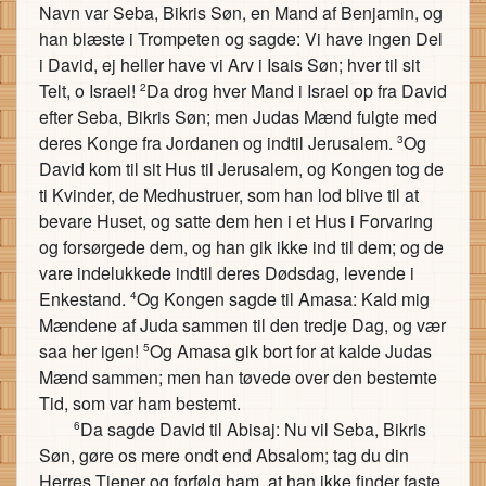
Navn var Seba, Bikris Søn, en Mand af Benjamin, og
han blæste i Trompeten og sagde: Vi have ingen Del
i David, ej heller have vi Arv i Isais Søn; hver til sit
Telt, o Israel!
Da drog hver Mand i Israel op fra David
2
efter Seba, Bikris Søn; men Judas Mænd fulgte med
deres Konge fra Jordanen og indtil Jerusalem.
Og
3
David kom til sit Hus til Jerusalem, og Kongen tog de
ti Kvinder, de Medhustruer, som han lod blive til at
bevare Huset, og satte dem hen i et Hus i Forvaring
og forsørgede dem, og han gik ikke ind til dem; og de
vare indelukkede indtil deres Dødsdag, levende i
Enkestand.
Og Kongen sagde til Amasa: Kald mig
4
Mændene af Juda sammen til den tredje Dag, og vær
saa her igen!
Og Amasa gik bort for at kalde Judas
5
Mænd sammen; men han tøvede over den bestemte
Tid, som var ham bestemt.
Da sagde David til Abisaj: Nu vil Seba, Bikris
6
Søn, gøre os mere ondt end Absalom; tag du din
Herres Tjener og forfølg ham, at han ikke finder faste