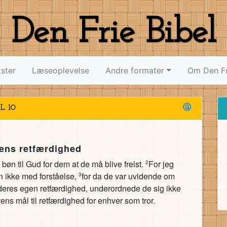
Den Frie Bibel
ster
Læseoplevelse
Andre formater
Om Den Fr
L 10
Ⓖ
oens retfærdighed
 bøn til Gud for dem at de må blive frelst.
For jeg
2
 ikke med forståelse,
for da de var uvidende om
3
 deres egen retfærdighed, underordnede de sig ikke
vens mål til retfærdighed for enhver som tror.