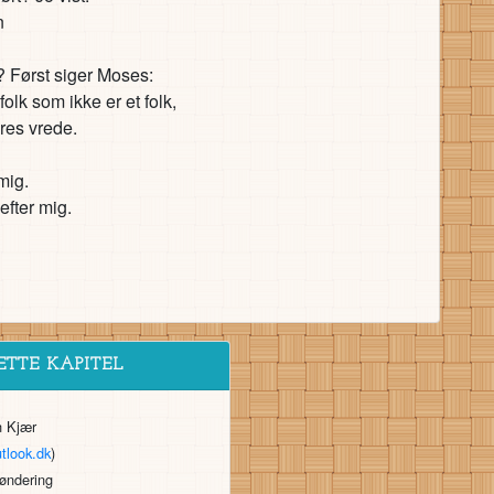
n
t? Først siger Moses:
olk som ikke er et folk,
eres vrede.
mig.
efter mig.
ETTE KAPITEL
n Kjær
tlook.dk
)
Tøndering