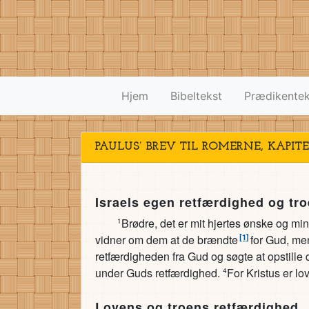
Hjem
Bibeltekst
Prædikentek
PAULUS’ BREV TIL ROMERNE, KAPITE
Israels egen retfærdighed og tr
Brødre, det er mit hjertes ønske og min
1
[1]
vidner om dem at de brændte
for Gud, men
retfærdigheden fra Gud og søgte at opstille
under Guds retfærdighed.
For Kristus er lo
4
Lovens og troens retfærdighed