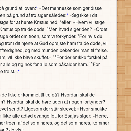
å grund af loven:
*
»Det menneske som gør disse
n på grund af tro siger således:
*
»Sig ikke i dit
 sige for at hente Kristus ned,
eller: »Hvem vil stige
7
 Kristus op fra de døde.
Men hvad siger den? »Ordet
8
l sige ordet om troen, som vi forkynder.
For hvis du
9
tror i dit hjerte at Gud oprejste ham fra de døde, vil
 retfærdighed, og med munden bekender man til frelse.
m, vil ikke blive skuffet.«
For der er ikke forskel på
12
 alle og rig nok for alle som påkalder ham.
For
13
 frelst.«
*
e ikke er kommet til tro på? Hvordan skal de
om? Hvordan skal de høre uden at nogen forkynder?
levet sendt? Ligesom der står skrevet: »Hvor smukke
 ikke alle adlød evangeliet, for Esajas siger: »Herre,
er troen af det som høres, og det som høres, kommer
rt? Jo vist: