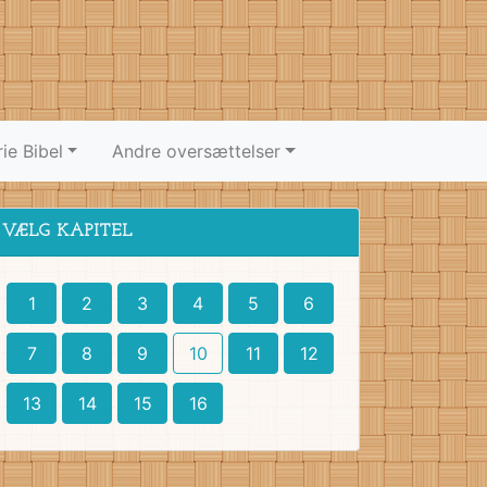
ie Bibel
Andre oversættelser
VÆLG KAPITEL
1
2
3
4
5
6
7
8
9
10
11
12
13
14
15
16