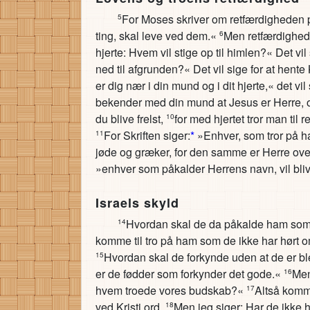
For Moses skriver om retfærdigheden p
5
ting, skal leve ved dem.«
Men retfærdighede
6
hjerte: Hvem vil stige op til himlen?« Det vil
ned til afgrunden?« Det vil sige for at hente
er dig nær i din mund og i dit hjerte,« det vi
bekender med din mund at Jesus er Herre, og 
du blive frelst,
for med hjertet tror man til
10
For Skriften siger:
*
»Enhver, som tror på ha
11
jøde og græker, for den samme er Herre over
»enhver som påkalder Herrens navn, vil blive
Israels skyld
Hvordan skal de da påkalde ham som d
14
komme til tro på ham som de ikke har hørt 
Hvordan skal de forkynde uden at de er b
15
er de fødder som forkynder det gode.«
Men
16
hvem troede vores budskab?«
Altså komm
17
ved Kristi ord.
Men jeg siger: Har de ikke hø
18