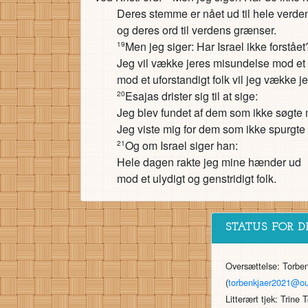
Deres stemme er nået ud til hele verde
og deres ord til verdens grænser.
Men jeg siger: Har Israel ikke forståe
19
Jeg vil vække jeres misundelse mod et f
mod et uforstandigt folk vil jeg vække j
Esajas drister sig til at sige:
20
Jeg blev fundet af dem som ikke søgte 
Jeg viste mig for dem som ikke spurgte 
Og om Israel siger han:
21
Hele dagen rakte jeg mine hænder ud
mod et ulydigt og genstridigt folk.
STATUS FOR D
Oversættelse: Torbe
(
torbenkjaer2021@ou
Litterært tjek: Trine 