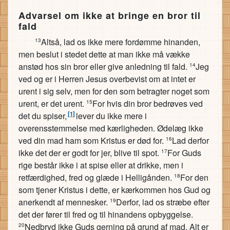
Advarsel om ikke at bringe en bror til
fald
Altså, lad os ikke mere fordømme hinanden,
13
men beslut i stedet dette at man ikke må vække
anstød hos sin bror eller give anledning til fald.
Jeg
14
ved og er i Herren Jesus overbevist om at intet er
urent i sig selv, men for den som betragter noget som
urent, er det urent.
For hvis din bror bedrøves ved
15
[1]
det du spiser,
lever du ikke mere i
overensstemmelse med kærligheden. Ødelæg ikke
ved din mad ham som Kristus er død for.
Lad derfor
16
ikke det der er godt for jer, blive til spot.
For Guds
17
rige består ikke i at spise eller at drikke, men i
retfærdighed, fred og glæde i Helligånden.
For den
18
som tjener Kristus i dette, er kærkommen hos Gud og
anerkendt af mennesker.
Derfor, lad os stræbe efter
19
det der fører til fred og til hinandens opbyggelse.
Nedbryd ikke Guds gerning på grund af mad. Alt er
20