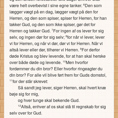
være helt overbevist i sine egne tanker.
Den som
6
lægger vægt på en dag, lægger vægt på den for
Herren, og den som spiser, spiser for Herren, for han
takker Gud, og den som ikke spiser, gør det for
Herren og takker Gud.
For ingen af os lever for sig
7
selv, og ingen dør for sig selv;
for når vi lever, lever
8
vi for Herren, og når vi dør, dør vi for Herren. Når vi
altså lever eller dør, tilhører vi Herren.
For derfor
9
døde Kristus og blev levende, for at han skal herske
over både døde og levende.
Men hvorfor
10
fordømmer du din bror? Eller hvorfor ringeagter du
din bror? For alle vil blive ført frem for Guds domstol,
for der står skrevet:
11
Så sandt jeg lever, siger Herren, skal hvert knæ
bøje sig for mig,
og hver tunge skal bekende Gud.
Altså, enhver af os skal stå til regnskab for sig
12
selv over for Gud.