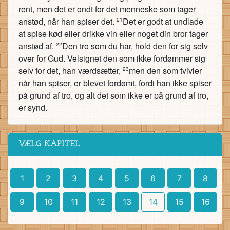
rent, men det er ondt for det menneske som tager
anstød, når han spiser det.
Det er godt at undlade
21
at spise kød eller drikke vin eller noget din bror tager
anstød af.
Den tro som du har, hold den for sig selv
22
over for Gud. Velsignet den som ikke fordømmer sig
selv for det, han værdsætter,
men den som tvivler
23
når han spiser, er blevet fordømt, fordi han ikke spiser
på grund af tro, og alt det som ikke er på grund af tro,
er synd.
VÆLG KAPITEL
1
2
3
4
5
6
7
8
9
10
11
12
13
14
15
16