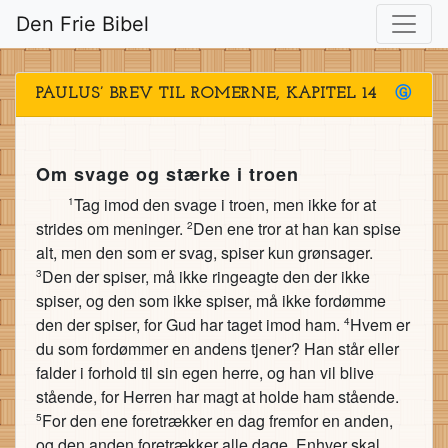
Den Frie Bibel
PAULUS’ BREV TIL ROMERNE, KAPITEL 14
Ⓖ
Om svage og stærke i troen
Tag imod den svage i troen, men ikke for at
1
strides om meninger.
Den ene tror at han kan spise
2
alt, men den som er svag, spiser kun grønsager.
Den der spiser, må ikke ringeagte den der ikke
3
spiser, og den som ikke spiser, må ikke fordømme
den der spiser, for Gud har taget imod ham.
Hvem er
4
du som fordømmer en andens tjener? Han står eller
falder i forhold til sin egen herre, og han vil blive
stående, for Herren har magt at holde ham stående.
For den ene foretrækker en dag fremfor en anden,
5
og den anden foretrækker alle dage. Enhver skal