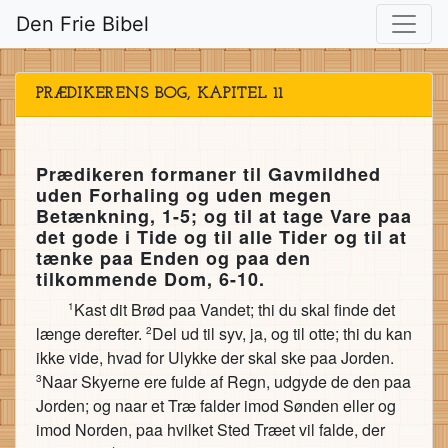
Den Frie Bibel
PRÆDIKERENS BOG, KAPITEL 11
Prædikeren formaner til Gavmildhed
uden Forhaling og uden megen
Betænkning, 1-5; og til at tage Vare paa
det gode i Tide og til alle Tider og til at
tænke paa Enden og paa den
tilkommende Dom, 6-10.
Kast dit Brød paa Vandet; thi du skal finde det
1
længe derefter.
Del ud til syv, ja, og til otte; thi du kan
2
ikke vide, hvad for Ulykke der skal ske paa Jorden.
Naar Skyerne ere fulde af Regn, udgyde de den paa
3
Jorden; og naar et Træ falder imod Sønden eller og
imod Norden, paa hvilket Sted Træet vil falde, der