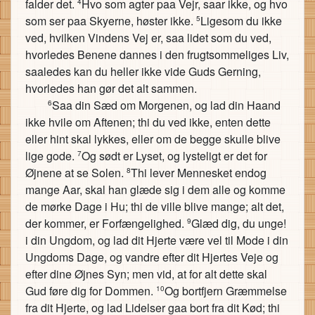
falder det.
Hvo som agter paa Vejr, saar ikke, og hvo
4
som ser paa Skyerne, høster ikke.
Ligesom du ikke
5
ved, hvilken Vindens Vej er, saa lidet som du ved,
hvorledes Benene dannes i den frugtsommeliges Liv,
saaledes kan du heller ikke vide Guds Gerning,
hvorledes han gør det alt sammen.
Saa din Sæd om Morgenen, og lad din Haand
6
ikke hvile om Aftenen; thi du ved ikke, enten dette
eller hint skal lykkes, eller om de begge skulle blive
lige gode.
Og sødt er Lyset, og lysteligt er det for
7
Øjnene at se Solen.
Thi lever Mennesket endog
8
mange Aar, skal han glæde sig i dem alle og komme
de mørke Dage i Hu; thi de ville blive mange; alt det,
der kommer, er Forfængelighed.
Glæd dig, du unge!
9
i din Ungdom, og lad dit Hjerte være vel til Mode i din
Ungdoms Dage, og vandre efter dit Hjertes Veje og
efter dine Øjnes Syn; men vid, at for alt dette skal
Gud føre dig for Dommen.
Og bortfjern Græmmelse
10
fra dit Hjerte, og lad Lidelser gaa bort fra dit Kød; thi