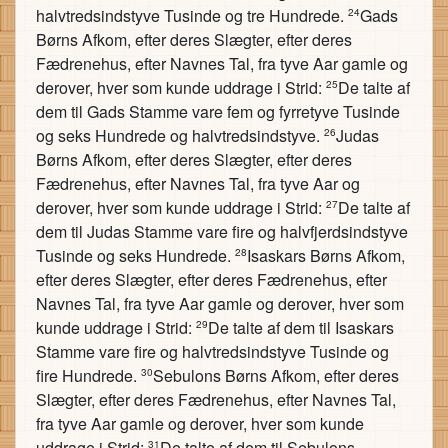
halvtredsindstyve Tusinde og tre Hundrede.
Gads
24
Børns Afkom, efter deres Slægter, efter deres
Fædrenehus, efter Navnes Tal, fra tyve Aar gamle og
derover, hver som kunde uddrage i Strid:
De talte af
25
dem til Gads Stamme vare fem og fyrretyve Tusinde
og seks Hundrede og halvtredsindstyve.
Judas
26
Børns Afkom, efter deres Slægter, efter deres
Fædrenehus, efter Navnes Tal, fra tyve Aar og
derover, hver som kunde uddrage i Strid:
De talte af
27
dem til Judas Stamme vare fire og halvfjerdsindstyve
Tusinde og seks Hundrede.
Isaskars Børns Afkom,
28
efter deres Slægter, efter deres Fædrenehus, efter
Navnes Tal, fra tyve Aar gamle og derover, hver som
kunde uddrage i Strid:
De talte af dem til Isaskars
29
Stamme vare fire og halvtredsindstyve Tusinde og
fire Hundrede.
Sebulons Børns Afkom, efter deres
30
Slægter, efter deres Fædrenehus, efter Navnes Tal,
fra tyve Aar gamle og derover, hver som kunde
uddrage i Strid:
De talte af dem til Sebulons
31