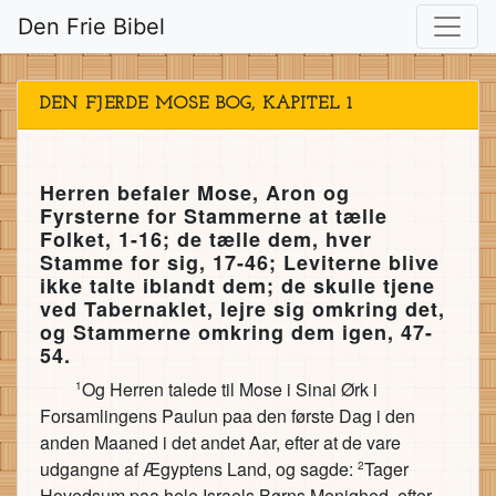
Den Frie Bibel
DEN FJERDE MOSE BOG, KAPITEL 1
Herren befaler Mose, Aron og
Fyrsterne for Stammerne at tælle
Folket, 1-16; de tælle dem, hver
Stamme for sig, 17-46; Leviterne blive
ikke talte iblandt dem; de skulle tjene
ved Tabernaklet, lejre sig omkring det,
og Stammerne omkring dem igen, 47-
54.
Og Herren talede til Mose i Sinai Ørk i
1
Forsamlingens Paulun paa den første Dag i den
anden Maaned i det andet Aar, efter at de vare
udgangne af Ægyptens Land, og sagde:
Tager
2
Hovedsum paa hele Israels Børns Menighed, efter