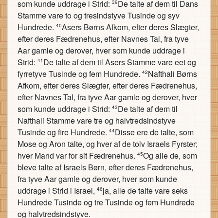
som kunde uddrage i Strid:
De talte af dem til Dans
39
Stamme vare to og tresindstyve Tusinde og syv
Hundrede.
Asers Børns Afkom, efter deres Slægter,
40
efter deres Fædrenehus, efter Navnes Tal, fra tyve
Aar gamle og derover, hver som kunde uddrage i
Strid:
De talte af dem til Asers Stamme vare eet og
41
fyrretyve Tusinde og fem Hundrede.
Nafthali Børns
42
Afkom, efter deres Slægter, efter deres Fædrenehus,
efter Navnes Tal, fra tyve Aar gamle og derover, hver
som kunde uddrage i Strid:
De talte af dem til
43
Nafthali Stamme vare tre og halvtredsindstyve
Tusinde og fire Hundrede.
Disse ere de talte, som
44
Mose og Aron talte, og hver af de tolv Israels Fyrster;
hver Mand var for sit Fædrenehus.
Og alle de, som
45
bleve talte af Israels Børn, efter deres Fædrenehus,
fra tyve Aar gamle og derover, hver som kunde
uddrage i Strid i Israel,
ja, alle de talte vare seks
46
Hundrede Tusinde og tre Tusinde og fem Hundrede
og halvtredsindstyve.