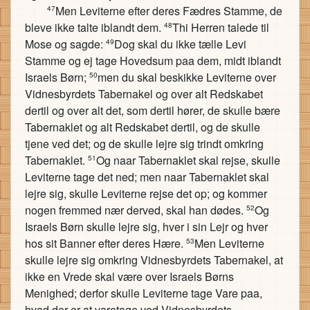
Men Leviterne efter deres Fædres Stamme, de
47
bleve ikke talte iblandt dem.
Thi Herren talede til
48
Mose og sagde:
Dog skal du ikke tælle Levi
49
Stamme og ej tage Hovedsum paa dem, midt iblandt
Israels Børn;
men du skal beskikke Leviterne over
50
Vidnesbyrdets Tabernakel og over alt Redskabet
dertil og over alt det, som dertil hører, de skulle bære
Tabernaklet og alt Redskabet dertil, og de skulle
tjene ved det; og de skulle lejre sig trindt omkring
Tabernaklet.
Og naar Tabernaklet skal rejse, skulle
51
Leviterne tage det ned; men naar Tabernaklet skal
lejre sig, skulle Leviterne rejse det op; og kommer
nogen fremmed nær derved, skal han dødes.
Og
52
Israels Børn skulle lejre sig, hver i sin Lejr og hver
hos sit Banner efter deres Hære.
Men Leviterne
53
skulle lejre sig omkring Vidnesbyrdets Tabernakel, at
ikke en Vrede skal være over Israels Børns
Menighed; derfor skulle Leviterne tage Vare paa,
hvad der er at varetage ved Vidnesbyrdets