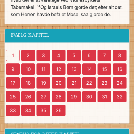
Tabernakel.
Og Israels Børn gjorde det; efter alt det,
54
som Herren havde befalet Mose, saa gjorde de.
BVÆLG KAPITEL
1
2
3
4
5
6
7
8
9
10
11
12
13
14
15
16
17
18
19
20
21
22
23
24
25
26
27
28
29
30
31
32
33
34
35
36