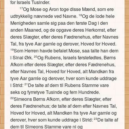
for Israels Tusinder.
Og Mose og Aron toge disse Mænd, som ere
17
udtrykkelig nævnede ved Navne.
Og de lode hele
18
Menigheden samle sig paa den første Dag i den
anden Maaned, og de opgave deres Herkomst, efter
deres Slægter, efter deres Fædrenehus, efter Navnes
Tal, fra tyve Aar gamle og derover, Hoved for Hoved.
Som Herren havde befalet Mose, saa talte han dem
19
i Sinai Ørk.
Og Rubens, Israels førstefødtes, Børns
20
Afkom efter deres Slægter, efter deres Fædrenehus,
efter Navnes Tal, Hoved for Hoved, alt Mandkøn fra
tyve Aar gamle og derover, hver som kunde uddrage
i Strid:
De talte af dem til Rubens Stamme vare
21
seks og fyrretyve Tusinde og fem Hundrede.
Simeons Børns Afkom, efter deres Slægter, efter
22
deres Fædrenehus; de talte af dem efter Navnes Tal,
Hoved for Hoved, alt Mandkøn fra tyve Aar gamle og
derover, hver som kunde uddrage i Strid:
De talte af
23
dem til Simeons Stamme vare ni og