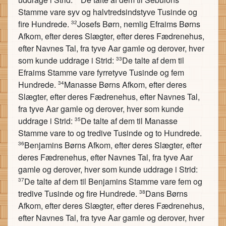
Stamme vare syv og halvtredsindstyve Tusinde og
fire Hundrede.
Josefs Børn, nemlig Efraims Børns
32
Afkom, efter deres Slægter, efter deres Fædrenehus,
efter Navnes Tal, fra tyve Aar gamle og derover, hver
som kunde uddrage i Strid:
De talte af dem til
33
Efraims Stamme vare fyrretyve Tusinde og fem
Hundrede.
Manasse Børns Afkom, efter deres
34
Slægter, efter deres Fædrenehus, efter Navnes Tal,
fra tyve Aar gamle og derover, hver som kunde
uddrage i Strid:
De talte af dem til Manasse
35
Stamme vare to og tredive Tusinde og to Hundrede.
Benjamins Børns Afkom, efter deres Slægter, efter
36
deres Fædrenehus, efter Navnes Tal, fra tyve Aar
gamle og derover, hver som kunde uddrage i Strid:
De talte af dem til Benjamins Stamme vare fem og
37
tredive Tusinde og fire Hundrede.
Dans Børns
38
Afkom, efter deres Slægter, efter deres Fædrenehus,
efter Navnes Tal, fra tyve Aar gamle og derover, hver