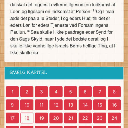
da skal det regnes Leviterne ligesom en Indkomst af
Loen og ligesom en Indkomst af Persen.
Og I maa
31
æde det paa alle Steder, I og eders Hus; thi det er
eders Løn for eders Tjeneste ved Forsamlingens
Paulun.
Saa skulle I ikke paadrage eder Synd for
32
den Sags Skyld, naar I yde det bedste deraf; og I
skulle ikke vanhellige Israels Børns hellige Ting, at I
ikke skulle dø.
BVÆLG KAPITEL
1
2
3
4
5
6
7
8
9
10
11
12
13
14
15
16
17
18
19
20
21
22
23
24