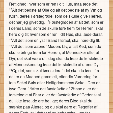
Rettighed; hver som er ren i dit Hus, maa æde det.
Alt det bedste af Olie og alt det bedste af ny Vin og
12
Korn, deres Førstegrøde, som de skulle give Herren,
det har jeg givet dig.
Førstegrøden af alt det, som er
13
i deres Land, som de skulle føre frem for Herren, skal
høre dig til; hver som er ren i dit Hus, skal æde deraf.
Alt det, som er lyst i Band i Israel, skal høre dig til.
14
Alt det, som aabner Moders Liv, af alt Kød, som de
15
skulle bringe frem for Herren, af Mennesker eller af
Dyr, det skal være dit; dog skal du løse de førstefødte
af Menneskene og løse det førstefødte af urene Dyr.
Og det, som skal løses deraf, det skal du løse, fra
16
det er en Maaned gammelt, efter din Vurdering for
fem Sekel Sølv efter Helligdommens Sekel: Den er
tyve Gera.
Men det førstefødte af Øksne eller det
17
førstefødte af Faar eller det førstefødte af Geder skal
du ikke løse, de ere hellige; deres Blod skal du
stænke paa Alteret, og du skal gøre et Røgoffer af
deres Fedt, et Ildoffer til en behagelig Lugt for