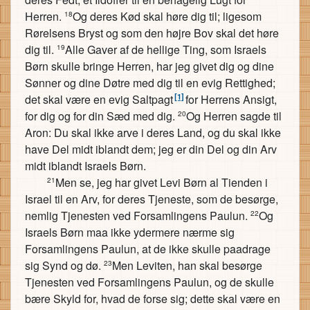
Herren.
Og deres Kød skal høre dig til; ligesom
18
Rørelsens Bryst og som den højre Bov skal det høre
dig til.
Alle Gaver af de hellige Ting, som Israels
19
Børn skulle bringe Herren, har jeg givet dig og dine
Sønner og dine Døtre med dig til en evig Rettighed;
[1]
det skal være en evig Saltpagt
for Herrens Ansigt,
for dig og for din Sæd med dig.
Og Herren sagde til
20
Aron: Du skal ikke arve i deres Land, og du skal ikke
have Del midt iblandt dem; jeg er din Del og din Arv
midt iblandt Israels Børn.
Men se, jeg har givet Levi Børn al Tienden i
21
Israel til en Arv, for deres Tjeneste, som de besørge,
nemlig Tjenesten ved Forsamlingens Paulun.
Og
22
Israels Børn maa ikke ydermere nærme sig
Forsamlingens Paulun, at de ikke skulle paadrage
sig Synd og dø.
Men Leviten, han skal besørge
23
Tjenesten ved Forsamlingens Paulun, og de skulle
bære Skyld for, hvad de forse sig; dette skal være en