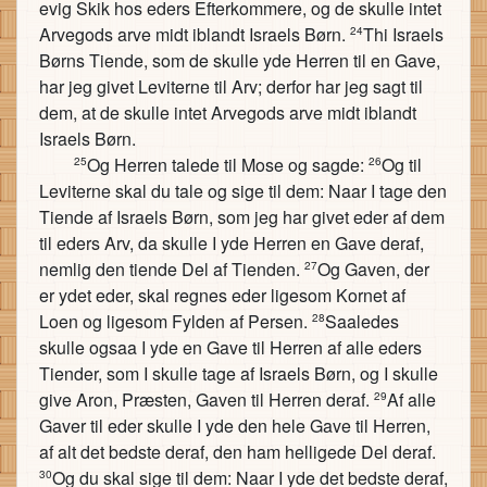
evig Skik hos eders Efterkommere, og de skulle intet
Arvegods arve midt iblandt Israels Børn.
Thi Israels
24
Børns Tiende, som de skulle yde Herren til en Gave,
har jeg givet Leviterne til Arv; derfor har jeg sagt til
dem, at de skulle intet Arvegods arve midt iblandt
Israels Børn.
Og Herren talede til Mose og sagde:
Og til
25
26
Leviterne skal du tale og sige til dem: Naar I tage den
Tiende af Israels Børn, som jeg har givet eder af dem
til eders Arv, da skulle I yde Herren en Gave deraf,
nemlig den tiende Del af Tienden.
Og Gaven, der
27
er ydet eder, skal regnes eder ligesom Kornet af
Loen og ligesom Fylden af Persen.
Saaledes
28
skulle ogsaa I yde en Gave til Herren af alle eders
Tiender, som I skulle tage af Israels Børn, og I skulle
give Aron, Præsten, Gaven til Herren deraf.
Af alle
29
Gaver til eder skulle I yde den hele Gave til Herren,
af alt det bedste deraf, den ham helligede Del deraf.
Og du skal sige til dem: Naar I yde det bedste deraf,
30