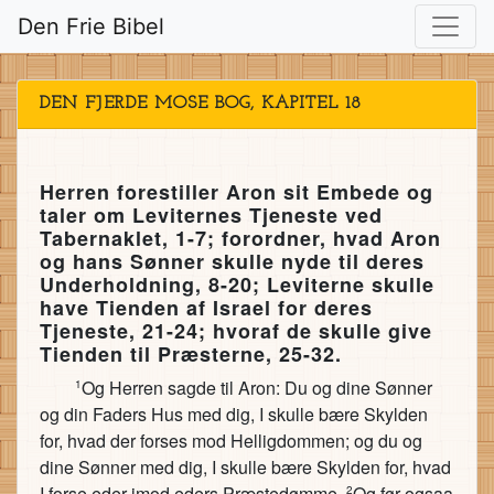
Den Frie Bibel
DEN FJERDE MOSE BOG, KAPITEL 18
Herren forestiller Aron sit Embede og
taler om Leviternes Tjeneste ved
Tabernaklet, 1-7; forordner, hvad Aron
og hans Sønner skulle nyde til deres
Underholdning, 8-20; Leviterne skulle
have Tienden af Israel for deres
Tjeneste, 21-24; hvoraf de skulle give
Tienden til Præsterne, 25-32.
Og Herren sagde til Aron: Du og dine Sønner
1
og din Faders Hus med dig, I skulle bære Skylden
for, hvad der forses mod Helligdommen; og du og
dine Sønner med dig, I skulle bære Skylden for, hvad
I forse eder imod eders Præstedømme.
Og før ogsaa
2