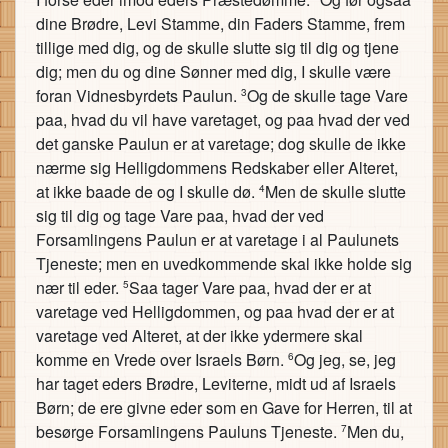
dine Brødre, Levi Stamme, din Faders Stamme, frem
tillige med dig, og de skulle slutte sig til dig og tjene
dig; men du og dine Sønner med dig, I skulle være
foran Vidnesbyrdets Paulun.
Og de skulle tage Vare
3
paa, hvad du vil have varetaget, og paa hvad der ved
det ganske Paulun er at varetage; dog skulle de ikke
nærme sig Helligdommens Redskaber eller Alteret,
at ikke baade de og I skulle dø.
Men de skulle slutte
4
sig til dig og tage Vare paa, hvad der ved
Forsamlingens Paulun er at varetage i al Paulunets
Tjeneste; men en uvedkommende skal ikke holde sig
nær til eder.
Saa tager Vare paa, hvad der er at
5
varetage ved Helligdommen, og paa hvad der er at
varetage ved Alteret, at der ikke ydermere skal
komme en Vrede over Israels Børn.
Og jeg, se, jeg
6
har taget eders Brødre, Leviterne, midt ud af Israels
Børn; de ere givne eder som en Gave for Herren, til at
besørge Forsamlingens Pauluns Tjeneste.
Men du,
7