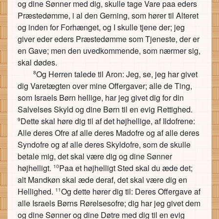
og dine Sønner med dig, skulle tage Vare paa eders
Præstedømme, i al den Gerning, som hører til Alteret
og inden for Forhænget, og I skulle tjene der; jeg
giver eder eders Præstedømme som Tjeneste, der er
en Gave; men den uvedkommende, som nærmer sig,
skal dødes.
Og Herren talede til Aron: Jeg, se, jeg har givet
8
dig Varetægten over mine Offergaver; alle de Ting,
som Israels Børn hellige, har jeg givet dig for din
Salvelses Skyld og dine Børn til en evig Rettighed.
Dette skal høre dig til af det højhellige, af Ildofrene:
9
Alle deres Ofre af alle deres Madofre og af alle deres
Syndofre og af alle deres Skyldofre, som de skulle
betale mig, det skal være dig og dine Sønner
højhelligt.
Paa et højhelligt Sted skal du æde det;
10
alt Mandkøn skal æde deraf, det skal være dig en
Hellighed.
Og dette hører dig til: Deres Offergave af
11
alle Israels Børns Rørelsesofre; dig har jeg givet dem
og dine Sønner og dine Døtre med dig til en evig