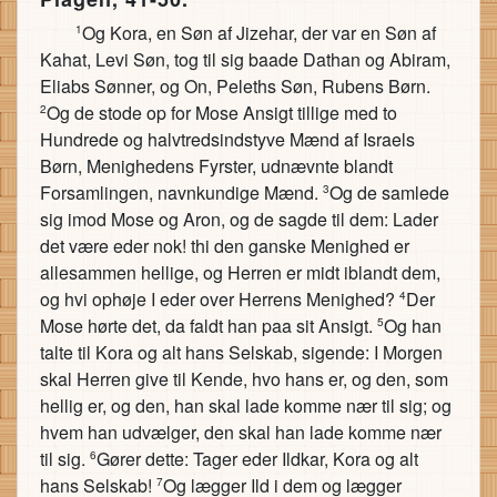
Og Kora, en Søn af Jizehar, der var en Søn af
1
Kahat, Levi Søn, tog til sig baade Dathan og Abiram,
Eliabs Sønner, og On, Peleths Søn, Rubens Børn.
Og de stode op for Mose Ansigt tillige med to
2
Hundrede og halvtredsindstyve Mænd af Israels
Børn, Menighedens Fyrster, udnævnte blandt
Forsamlingen, navnkundige Mænd.
Og de samlede
3
sig imod Mose og Aron, og de sagde til dem: Lader
det være eder nok! thi den ganske Menighed er
allesammen hellige, og Herren er midt iblandt dem,
og hvi ophøje I eder over Herrens Menighed?
Der
4
Mose hørte det, da faldt han paa sit Ansigt.
Og han
5
talte til Kora og alt hans Selskab, sigende: I Morgen
skal Herren give til Kende, hvo hans er, og den, som
hellig er, og den, han skal lade komme nær til sig; og
hvem han udvælger, den skal han lade komme nær
til sig.
Gører dette: Tager eder Ildkar, Kora og alt
6
hans Selskab!
Og lægger Ild i dem og lægger
7