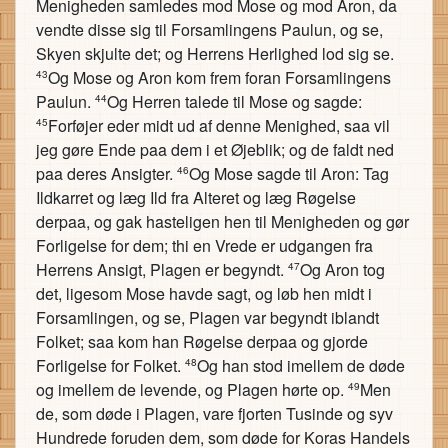
Menigheden samledes mod Mose og mod Aron, da
vendte disse sig til Forsamlingens Paulun, og se,
Skyen skjulte det; og Herrens Herlighed lod sig se.
Og Mose og Aron kom frem foran Forsamlingens
43
Paulun.
Og Herren talede til Mose og sagde:
44
Forføjer eder midt ud af denne Menighed, saa vil
45
jeg gøre Ende paa dem i et Øjeblik; og de faldt ned
paa deres Ansigter.
Og Mose sagde til Aron: Tag
46
Ildkarret og læg Ild fra Alteret og læg Røgelse
derpaa, og gak hasteligen hen til Menigheden og gør
Forligelse for dem; thi en Vrede er udgangen fra
Herrens Ansigt, Plagen er begyndt.
Og Aron tog
47
det, ligesom Mose havde sagt, og løb hen midt i
Forsamlingen, og se, Plagen var begyndt iblandt
Folket; saa kom han Røgelse derpaa og gjorde
Forligelse for Folket.
Og han stod imellem de døde
48
og imellem de levende, og Plagen hørte op.
Men
49
de, som døde i Plagen, vare fjorten Tusinde og syv
Hundrede foruden dem, som døde for Koras Handels