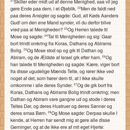
Skiller eder midt ud af denne Menighed, saa vil jeg
21
gøre Ende paa dem, i et Øjeblik.
Men de faldt ned
22
paa deres Ansigter og sagde: Gud, alt Køds Aanders
Gud! om den ene Mand synder, vil du derfor blive
vred paa al Menigheden?
Og Herren talede til
23
Mose og sagde:
Tal til Menigheden og sig: Gaar
24
bort trindt omkring fra Koras, Dathans og Abirams
Bolig.
Og Mose stod op og gik til Dathan og
25
Abiram, og de Ældste af Israel gik efter ham.
Og
26
han talede til Menigheden og sagde: Kære, viger bort
fra disse ugudelige Mænds Telte, og rører ikke ved
noget af det, som hører dem til, at I ikke skulle
omkomme i alle deres Synder.
Og de gik bort fra
27
Koras, Dathans og Abirams Bolig trindt omkring; men
Dathan og Abiram vare gangne ud og stode i deres
Teltes Dør, og deres Hustruer og deres Sønner og
deres smaa Børn.
Og Mose sagde: Derpaa skulle I
28
kende, at Herren har sendt mig at gøre alle disse
Gerninger, og at de ikke ere af mit eget Hjerte: