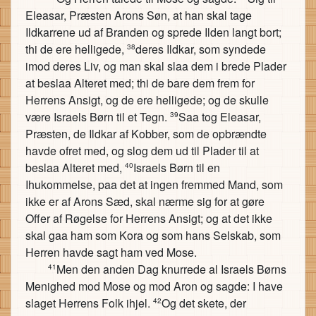
Eleasar, Præsten Arons Søn, at han skal tage
Ildkarrene ud af Branden og sprede Ilden langt bort;
thi de ere helligede,
deres Ildkar, som syndede
38
imod deres Liv, og man skal slaa dem i brede Plader
at beslaa Alteret med; thi de bare dem frem for
Herrens Ansigt, og de ere helligede; og de skulle
være Israels Børn til et Tegn.
Saa tog Eleasar,
39
Præsten, de Ildkar af Kobber, som de opbrændte
havde ofret med, og slog dem ud til Plader til at
beslaa Alteret med,
Israels Børn til en
40
Ihukommelse, paa det at ingen fremmed Mand, som
ikke er af Arons Sæd, skal nærme sig for at gøre
Offer af Røgelse for Herrens Ansigt; og at det ikke
skal gaa ham som Kora og som hans Selskab, som
Herren havde sagt ham ved Mose.
Men den anden Dag knurrede al Israels Børns
41
Menighed mod Mose og mod Aron og sagde: I have
slaget Herrens Folk ihjel.
Og det skete, der
42