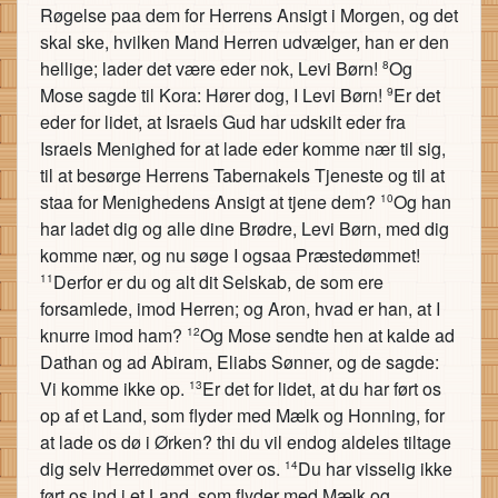
Røgelse paa dem for Herrens Ansigt i Morgen, og det
skal ske, hvilken Mand Herren udvælger, han er den
hellige; lader det være eder nok, Levi Børn!
Og
8
Mose sagde til Kora: Hører dog, I Levi Børn!
Er det
9
eder for lidet, at Israels Gud har udskilt eder fra
Israels Menighed for at lade eder komme nær til sig,
til at besørge Herrens Tabernakels Tjeneste og til at
staa for Menighedens Ansigt at tjene dem?
Og han
10
har ladet dig og alle dine Brødre, Levi Børn, med dig
komme nær, og nu søge I ogsaa Præstedømmet!
Derfor er du og alt dit Selskab, de som ere
11
forsamlede, imod Herren; og Aron, hvad er han, at I
knurre imod ham?
Og Mose sendte hen at kalde ad
12
Dathan og ad Abiram, Eliabs Sønner, og de sagde:
Vi komme ikke op.
Er det for lidet, at du har ført os
13
op af et Land, som flyder med Mælk og Honning, for
at lade os dø i Ørken? thi du vil endog aldeles tiltage
dig selv Herredømmet over os.
Du har visselig ikke
14
ført os ind i et Land, som flyder med Mælk og