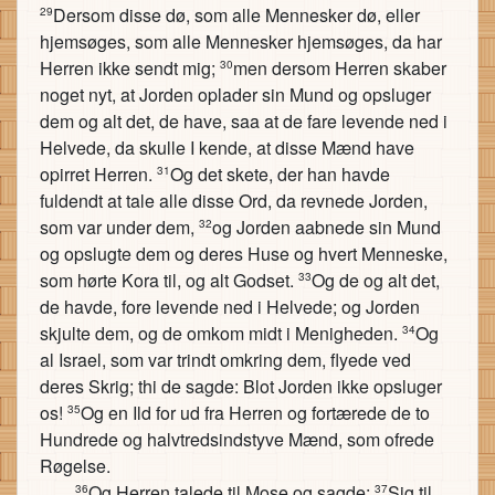
Dersom disse dø, som alle Mennesker dø, eller
29
hjemsøges, som alle Mennesker hjemsøges, da har
Herren ikke sendt mig;
men dersom Herren skaber
30
noget nyt, at Jorden oplader sin Mund og opsluger
dem og alt det, de have, saa at de fare levende ned i
Helvede, da skulle I kende, at disse Mænd have
opirret Herren.
Og det skete, der han havde
31
fuldendt at tale alle disse Ord, da revnede Jorden,
som var under dem,
og Jorden aabnede sin Mund
32
og opslugte dem og deres Huse og hvert Menneske,
som hørte Kora til, og alt Godset.
Og de og alt det,
33
de havde, fore levende ned i Helvede; og Jorden
skjulte dem, og de omkom midt i Menigheden.
Og
34
al Israel, som var trindt omkring dem, flyede ved
deres Skrig; thi de sagde: Blot Jorden ikke opsluger
os!
Og en Ild for ud fra Herren og fortærede de to
35
Hundrede og halvtredsindstyve Mænd, som ofrede
Røgelse.
Og Herren talede til Mose og sagde:
Sig til
36
37