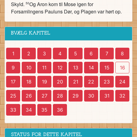
Skyld.
Og Aron kom til Mose igen for
50
Forsamlingens Pauluns Dør, og Plagen var hørt op.
BVÆLG KAPITEL
1
2
3
4
5
6
7
8
9
10
11
12
13
14
15
16
17
18
19
20
21
22
23
24
25
26
27
28
29
30
31
32
33
34
35
36
STATUS FOR DETTE KAPITEL