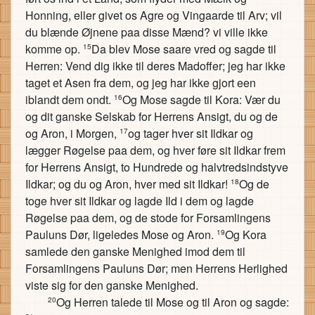
Honning, eller givet os Agre og Vingaarde til Arv; vil
du blænde Øjnene paa disse Mænd? vi ville ikke
komme op.
Da blev Mose saare vred og sagde til
15
Herren: Vend dig ikke til deres Madoffer; jeg har ikke
taget et Asen fra dem, og jeg har ikke gjort een
iblandt dem ondt.
Og Mose sagde til Kora: Vær du
16
og dit ganske Selskab for Herrens Ansigt, du og de
og Aron, i Morgen,
og tager hver sit Ildkar og
17
lægger Røgelse paa dem, og hver føre sit Ildkar frem
for Herrens Ansigt, to Hundrede og halvtredsindstyve
Ildkar; og du og Aron, hver med sit Ildkar!
Og de
18
toge hver sit Ildkar og lagde Ild i dem og lagde
Røgelse paa dem, og de stode for Forsamlingens
Pauluns Dør, ligeledes Mose og Aron.
Og Kora
19
samlede den ganske Menighed imod dem til
Forsamlingens Pauluns Dør; men Herrens Herlighed
viste sig for den ganske Menighed.
Og Herren talede til Mose og til Aron og sagde:
20