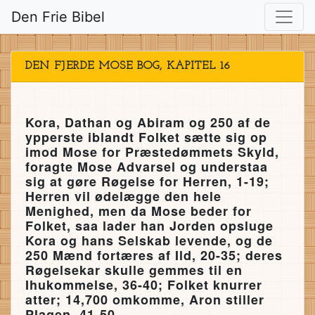
Den Frie Bibel
DEN FJERDE MOSE BOG, KAPITEL 16
Kora, Dathan og Abiram og 250 af de
ypperste iblandt Folket sætte sig op
imod Mose for Præstedømmets Skyld,
foragte Mose Advarsel og understaa
sig at gøre Røgelse for Herren, 1-19;
Herren vil ødelægge den hele
Menighed, men da Mose beder for
Folket, saa lader han Jorden opsluge
Kora og hans Selskab levende, og de
250 Mænd fortæres af Ild, 20-35; deres
Røgelsekar skulle gemmes til en
Ihukommelse, 36-40; Folket knurrer
atter; 14,700 omkomme, Aron stiller
Plagen, 41-50.