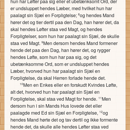
hun har Løfter paa sig eller et ubetænksomt Ord, der
er undsluppet hendes Læber, med hvilket hun har
paalagt sin Sjæl en Forpligtelse;
og hendes Mand
8
hører det og tier dertil paa den Dag, han hører det, da
skal hendes Løfter staa ved Magt, og hendes
Forpligtelser, som hun har paalagt sin Sjæl, de skulle
staa ved Magt.
Men dersom hendes Mand formener
9
hende det paa den Dag, han hører det, og rygger
hendes Løfte, som hun har paa sig, og det
ubetænksomme Ord, som er undsluppet hendes
Læber, hvorved hun har paalagt sin Sjæl en
Forpligtelse, da skal Herren forlade hende det.
Men en Enkes eller en forskudt Kvindes Løfte,
10
alt det, hvorved hun har paalagt sin Sjæl en
Forpligtelse, skal staa ved Magt for hende.
Men
11
dersom hun i sin Mands Hus lovede det eller
paalagde med Ed sin Sjæl en Forpligtelse,
og
12
hendes Mand hørte det og tav dertil og ikke formente
hende det, da skulle alle hendes Løfter staa ved