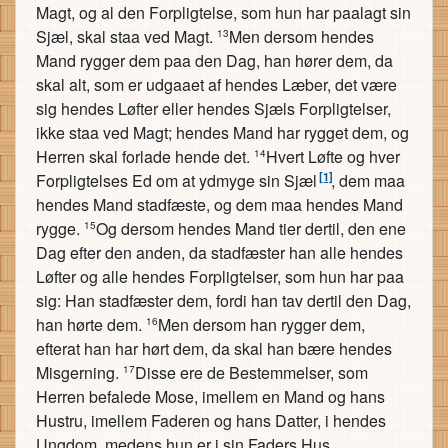
Magt, og al den Forpligtelse, som hun har paalagt sin
Sjæl, skal staa ved Magt.
Men dersom hendes
13
Mand rygger dem paa den Dag, han hører dem, da
skal alt, som er udgaaet af hendes Læber, det være
sig hendes Løfter eller hendes Sjæls Forpligtelser,
ikke staa ved Magt; hendes Mand har rygget dem, og
Herren skal forlade hende det.
Hvert Løfte og hver
14
[1]
Forpligtelses Ed om at ydmyge sin Sjæl
, dem maa
hendes Mand stadfæste, og dem maa hendes Mand
rygge.
Og dersom hendes Mand tier dertil, den ene
15
Dag efter den anden, da stadfæster han alle hendes
Løfter og alle hendes Forpligtelser, som hun har paa
sig: Han stadfæster dem, fordi han tav dertil den Dag,
han hørte dem.
Men dersom han rygger dem,
16
efterat han har hørt dem, da skal han bære hendes
Misgerning.
Disse ere de Bestemmelser, som
17
Herren befalede Mose, imellem en Mand og hans
Hustru, imellem Faderen og hans Datter, i hendes
Ungdom, medens hun er i sin Faders Hus.