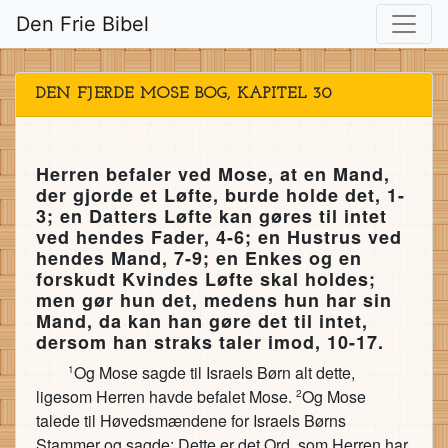
Den Frie Bibel
DEN FJERDE MOSE BOG, KAPITEL 30
Herren befaler ved Mose, at en Mand,
der gjorde et Løfte, burde holde det, 1-
3; en Datters Løfte kan gøres til intet
ved hendes Fader, 4-6; en Hustrus ved
hendes Mand, 7-9; en Enkes og en
forskudt Kvindes Løfte skal holdes;
men gør hun det, medens hun har sin
Mand, da kan han gøre det til intet,
dersom han straks taler imod, 10-17.
Og Mose sagde til Israels Børn alt dette,
1
ligesom Herren havde befalet Mose.
Og Mose
2
talede til Høvedsmændene for Israels Børns
Stammer og sagde: Dette er det Ord, som Herren har