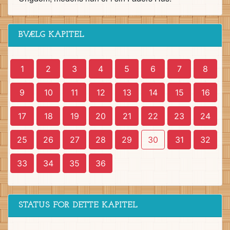
BVÆLG KAPITEL
1
2
3
4
5
6
7
8
9
10
11
12
13
14
15
16
17
18
19
20
21
22
23
24
25
26
27
28
29
30
31
32
33
34
35
36
STATUS FOR DETTE KAPITEL