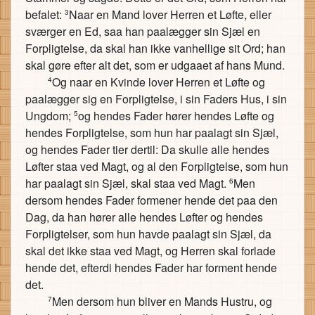
befalet:
Naar en Mand lover Herren et Løfte, eller
3
sværger en Ed, saa han paalægger sin Sjæl en
Forpligtelse, da skal han ikke vanhellige sit Ord; han
skal gøre efter alt det, som er udgaaet af hans Mund.
Og naar en Kvinde lover Herren et Løfte og
4
paalægger sig en Forpligtelse, i sin Faders Hus, i sin
Ungdom;
og hendes Fader hører hendes Løfte og
5
hendes Forpligtelse, som hun har paalagt sin Sjæl,
og hendes Fader tier dertil: Da skulle alle hendes
Løfter staa ved Magt, og al den Forpligtelse, som hun
har paalagt sin Sjæl, skal staa ved Magt.
Men
6
dersom hendes Fader formener hende det paa den
Dag, da han hører alle hendes Løfter og hendes
Forpligtelser, som hun havde paalagt sin Sjæl, da
skal det ikke staa ved Magt, og Herren skal forlade
hende det, efterdi hendes Fader har forment hende
det.
Men dersom hun bliver en Mands Hustru, og
7