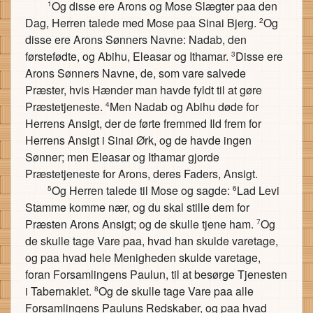
Og disse ere Arons og Mose Slægter paa den
1
Dag, Herren talede med Mose paa Sinai Bjerg.
Og
2
disse ere Arons Sønners Navne: Nadab, den
førstefødte, og Abihu, Eleasar og Ithamar.
Disse ere
3
Arons Sønners Navne, de, som vare salvede
Præster, hvis Hænder man havde fyldt til at gøre
Præstetjeneste.
Men Nadab og Abihu døde for
4
Herrens Ansigt, der de førte fremmed Ild frem for
Herrens Ansigt i Sinai Ørk, og de havde ingen
Sønner; men Eleasar og Ithamar gjorde
Præstetjeneste for Arons, deres Faders, Ansigt.
Og Herren talede til Mose og sagde:
Lad Levi
5
6
Stamme komme nær, og du skal stille dem for
Præsten Arons Ansigt; og de skulle tjene ham.
Og
7
de skulle tage Vare paa, hvad han skulde varetage,
og paa hvad hele Menigheden skulde varetage,
foran Forsamlingens Paulun, til at besørge Tjenesten
i Tabernaklet.
Og de skulle tage Vare paa alle
8
Forsamlingens Pauluns Redskaber, og paa hvad