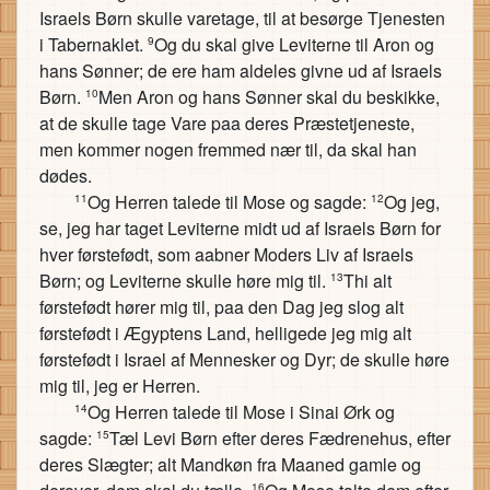
Israels Børn skulle varetage, til at besørge Tjenesten
i Tabernaklet.
Og du skal give Leviterne til Aron og
9
hans Sønner; de ere ham aldeles givne ud af Israels
Børn.
Men Aron og hans Sønner skal du beskikke,
10
at de skulle tage Vare paa deres Præstetjeneste,
men kommer nogen fremmed nær til, da skal han
dødes.
Og Herren talede til Mose og sagde:
Og jeg,
11
12
se, jeg har taget Leviterne midt ud af Israels Børn for
hver førstefødt, som aabner Moders Liv af Israels
Børn; og Leviterne skulle høre mig til.
Thi alt
13
førstefødt hører mig til, paa den Dag jeg slog alt
førstefødt i Ægyptens Land, helligede jeg mig alt
førstefødt i Israel af Mennesker og Dyr; de skulle høre
mig til, jeg er Herren.
Og Herren talede til Mose i Sinai Ørk og
14
sagde:
Tæl Levi Børn efter deres Fædrenehus, efter
15
deres Slægter; alt Mandkøn fra Maaned gamle og
16