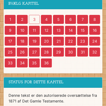
BVÆLG KAPITEL
1
2
3
4
5
6
7
8
9
10
11
12
13
14
15
16
17
18
19
20
21
22
23
24
25
26
27
28
29
30
31
32
33
34
35
36
STATUS FOR DETTE KAPITEL
Denne tekst er den autoriserede oversættelse fra
1871 af Det Gamle Testamente.