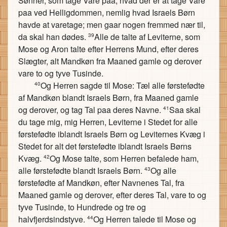
Sønner, som tage Vare paa, hvad der er at tage Vare
paa ved Helligdommen, nemlig hvad Israels Børn
havde at varetage; men gaar nogen fremmed nær til,
da skal han dødes.
Alle de talte af Leviterne, som
39
Mose og Aron talte efter Herrens Mund, efter deres
Slægter, alt Mandkøn fra Maaned gamle og derover
vare to og tyve Tusinde.
Og Herren sagde til Mose: Tæl alle førstefødte
40
af Mandkøn blandt Israels Børn, fra Maaned gamle
og derover, og tag Tal paa deres Navne.
Saa skal
41
du tage mig, mig Herren, Leviterne i Stedet for alle
førstefødte iblandt Israels Børn og Leviternes Kvæg i
Stedet for alt det førstefødte iblandt Israels Børns
Kvæg.
Og Mose talte, som Herren befalede ham,
42
alle førstefødte blandt Israels Børn.
Og alle
43
førstefødte af Mandkøn, efter Navnenes Tal, fra
Maaned gamle og derover, efter deres Tal, vare to og
tyve Tusinde, to Hundrede og tre og
halvfjerdsindstyve.
Og Herren talede til Mose og
44