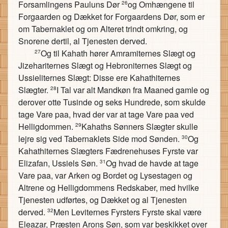
Forsamlingens Pauluns Dør
og Omhængene til
26
Forgaarden og Dækket for Forgaardens Dør, som er
om Tabernaklet og om Alteret trindt omkring, og
Snorene dertil, al Tjenesten derved.
Og til Kahath hører Amramiternes Slægt og
27
Jizehariternes Slægt og Hebroniternes Slægt og
Ussieliternes Slægt: Disse ere Kahathiternes
Slægter.
I Tal var alt Mandkøn fra Maaned gamle og
28
derover otte Tusinde og seks Hundrede, som skulde
tage Vare paa, hvad der var at tage Vare paa ved
Helligdommen.
Kahaths Sønners Slægter skulle
29
lejre sig ved Tabernaklets Side mod Sønden.
Og
30
Kahathiternes Slægters Fædrenehuses Fyrste var
Elizafan, Ussiels Søn.
Og hvad de havde at tage
31
Vare paa, var Arken og Bordet og Lysestagen og
Altrene og Helligdommens Redskaber, med hvilke
Tjenesten udførtes, og Dækket og al Tjenesten
derved.
Men Leviternes Fyrsters Fyrste skal være
32
Eleazar, Præsten Arons Søn, som var beskikket over