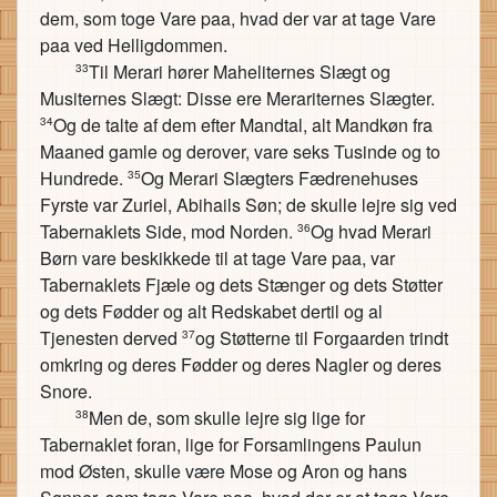
dem, som toge Vare paa, hvad der var at tage Vare
paa ved Helligdommen.
Til Merari hører Maheliternes Slægt og
33
Musiternes Slægt: Disse ere Merariternes Slægter.
Og de talte af dem efter Mandtal, alt Mandkøn fra
34
Maaned gamle og derover, vare seks Tusinde og to
Hundrede.
Og Merari Slægters Fædrenehuses
35
Fyrste var Zuriel, Abihails Søn; de skulle lejre sig ved
Tabernaklets Side, mod Norden.
Og hvad Merari
36
Børn vare beskikkede til at tage Vare paa, var
Tabernaklets Fjæle og dets Stænger og dets Støtter
og dets Fødder og alt Redskabet dertil og al
Tjenesten derved
og Støtterne til Forgaarden trindt
37
omkring og deres Fødder og deres Nagler og deres
Snore.
Men de, som skulle lejre sig lige for
38
Tabernaklet foran, lige for Forsamlingens Paulun
mod Østen, skulle være Mose og Aron og hans