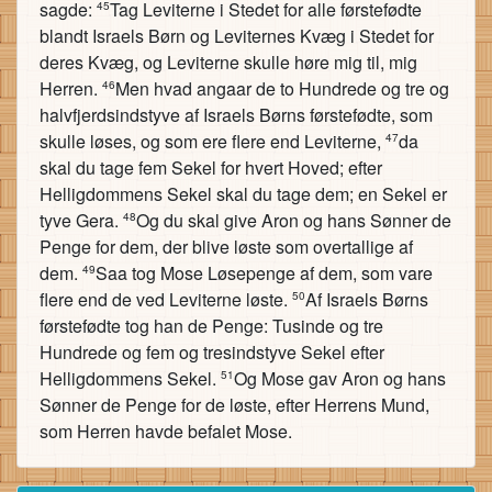
sagde:
Tag Leviterne i Stedet for alle førstefødte
45
blandt Israels Børn og Leviternes Kvæg i Stedet for
deres Kvæg, og Leviterne skulle høre mig til, mig
Herren.
Men hvad angaar de to Hundrede og tre og
46
halvfjerdsindstyve af Israels Børns førstefødte, som
skulle løses, og som ere flere end Leviterne,
da
47
skal du tage fem Sekel for hvert Hoved; efter
Helligdommens Sekel skal du tage dem; en Sekel er
tyve Gera.
Og du skal give Aron og hans Sønner de
48
Penge for dem, der blive løste som overtallige af
dem.
Saa tog Mose Løsepenge af dem, som vare
49
flere end de ved Leviterne løste.
Af Israels Børns
50
førstefødte tog han de Penge: Tusinde og tre
Hundrede og fem og tresindstyve Sekel efter
Helligdommens Sekel.
Og Mose gav Aron og hans
51
Sønner de Penge for de løste, efter Herrens Mund,
som Herren havde befalet Mose.