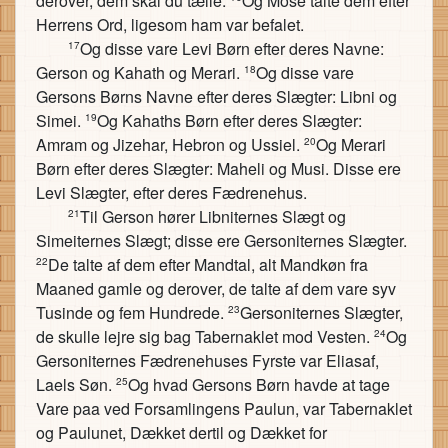
derover, dem skal du tælle.
Og Mose talte dem efter
Herrens Ord, ligesom ham var befalet.
Og disse vare Levi Børn efter deres Navne:
17
Gerson og Kahath og Merari.
Og disse vare
18
Gersons Børns Navne efter deres Slægter: Libni og
Simei.
Og Kahaths Børn efter deres Slægter:
19
Amram og Jizehar, Hebron og Ussiel.
Og Merari
20
Børn efter deres Slægter: Maheli og Musi. Disse ere
Levi Slægter, efter deres Fædrenehus.
Til Gerson hører Libniternes Slægt og
21
Simeiternes Slægt; disse ere Gersoniternes Slægter.
De talte af dem efter Mandtal, alt Mandkøn fra
22
Maaned gamle og derover, de talte af dem vare syv
Tusinde og fem Hundrede.
Gersoniternes Slægter,
23
de skulle lejre sig bag Tabernaklet mod Vesten.
Og
24
Gersoniternes Fædrenehuses Fyrste var Eliasaf,
Laels Søn.
Og hvad Gersons Børn havde at tage
25
Vare paa ved Forsamlingens Paulun, var Tabernaklet
og Paulunet, Dækket dertil og Dækket for