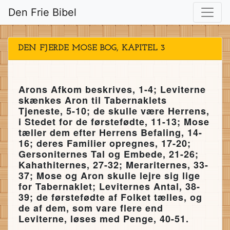
Den Frie Bibel
DEN FJERDE MOSE BOG, KAPITEL 3
Arons Afkom beskrives, 1-4; Leviterne
skænkes Aron til Tabernaklets
Tjeneste, 5-10; de skulle være Herrens,
i Stedet for de førstefødte, 11-13; Mose
tæller dem efter Herrens Befaling, 14-
16; deres Familier opregnes, 17-20;
Gersoniternes Tal og Embede, 21-26;
Kahathiternes, 27-32; Merariternes, 33-
37; Mose og Aron skulle lejre sig lige
for Tabernaklet; Leviternes Antal, 38-
39; de førstefødte af Folket tælles, og
de af dem, som vare flere end
Leviterne, løses med Penge, 40-51.