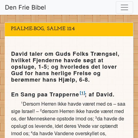
Den Frie Bibel
PSALME-BOG, SALME 124
David taler om Guds Folks Trængsel,
hvilket Fjenderne havde søgt at
opsluge, 1-5; og hvorledes det lover
Gud for hans herlige Frelse og
berømmer hans Hjælp, 6-8.
[1]
En Sang paa Trapperne
; af David.
Dersom Herren ikke havde været med os – saa
1
sige Israel! –
dersom Herren ikke havde været med
2
os, der Menneskene opstode imod os;
da havde de
3
opslugt os levende, idet deres Vrede var optændt
imod os;
da havde Vandene overskyllet os,
4