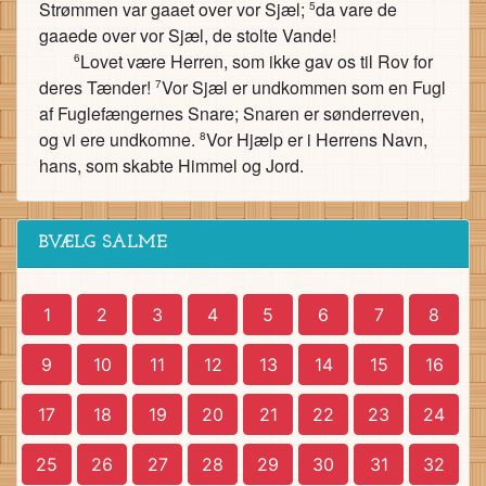
Strømmen var gaaet over vor Sjæl;
da vare de
5
gaaede over vor Sjæl, de stolte Vande!
Lovet være Herren, som ikke gav os til Rov for
6
deres Tænder!
Vor Sjæl er undkommen som en Fugl
7
af Fuglefængernes Snare; Snaren er sønderreven,
og vi ere undkomne.
Vor Hjælp er i Herrens Navn,
8
hans, som skabte Himmel og Jord.
BVÆLG SALME
1
2
3
4
5
6
7
8
9
10
11
12
13
14
15
16
17
18
19
20
21
22
23
24
25
26
27
28
29
30
31
32