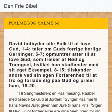
Den Frie Bibel
PSALME-BOG, SALME 66
David indbyder alle Folk til at love
Gud, 1-4; taler om Guds forrige herlige
Gerninger, 5-7; opmuntrer atter til at
love Gud, som frelser af Nød og
Trængsel, hvilket han stadfæster med
sit eget Eksempel, 8-15; tilskynder
andre ved sin egen Forfarenhed til at
tro og forlade sig paa Gud og priser
ham, 16-20.
Til Sangmesteren; en Psalmesang. Raaber
1
med Glæde for Gud al Jorden!
Synger Psalmer til
2
hans Navns Ære; giver ham Ære til hans Pris.
Siger
3
til Gud: Hvor forfærdelige ere dine Gerninger! for din