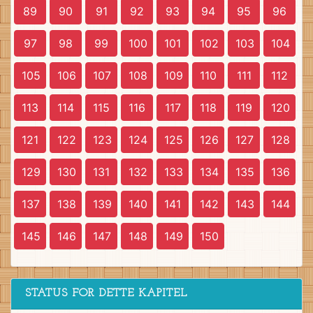
89
90
91
92
93
94
95
96
97
98
99
100
101
102
103
104
105
106
107
108
109
110
111
112
113
114
115
116
117
118
119
120
121
122
123
124
125
126
127
128
129
130
131
132
133
134
135
136
137
138
139
140
141
142
143
144
145
146
147
148
149
150
STATUS FOR DETTE KAPITEL