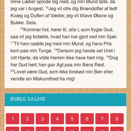
mine Læber oplode sig med, og min Mund talte, da
jeg var i Angest.
Jeg vil ofre dig Brændoffer af fedt
15
Kvæg og Duften af Vædre; jeg vil tillave Øksne og
Bukke. Sela.
Kommer hid, hører til, alle I, som frygte Gud,
16
saa vil jeg fortælle, hvad han har gjort ved min Sjæl.
Til ham raabte jeg med min Mund, og hans Pris
17
kom paa min Tunge.
Dersom jeg havde set Uret i
18
mit Hjerte, da vilde Herren ikke have hørt mig.
Dog
19
har Gud hørt; han gav Agt paa min Bøns Røst.
Lovet være Gud, som ikke forskød min Bøn eller
20
vendte sin Miskundhed fra mig!
BVÆLG SALME
1
2
3
4
5
6
7
8