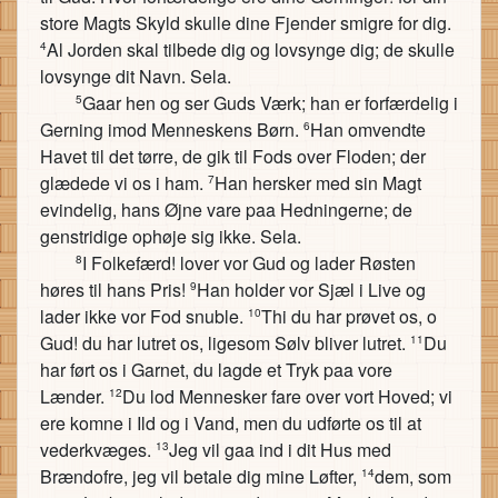
store Magts Skyld skulle dine Fjender smigre for dig.
Al Jorden skal tilbede dig og lovsynge dig; de skulle
4
lovsynge dit Navn. Sela.
Gaar hen og ser Guds Værk; han er forfærdelig i
5
Gerning imod Menneskens Børn.
Han omvendte
6
Havet til det tørre, de gik til Fods over Floden; der
glædede vi os i ham.
Han hersker med sin Magt
7
evindelig, hans Øjne vare paa Hedningerne; de
genstridige ophøje sig ikke. Sela.
I Folkefærd! lover vor Gud og lader Røsten
8
høres til hans Pris!
Han holder vor Sjæl i Live og
9
lader ikke vor Fod snuble.
Thi du har prøvet os, o
10
Gud! du har lutret os, ligesom Sølv bliver lutret.
Du
11
har ført os i Garnet, du lagde et Tryk paa vore
Lænder.
Du lod Mennesker fare over vort Hoved; vi
12
ere komne i Ild og i Vand, men du udførte os til at
vederkvæges.
Jeg vil gaa ind i dit Hus med
13
Brændofre, jeg vil betale dig mine Løfter,
dem, som
14