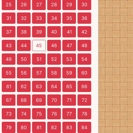
25
26
27
28
29
30
31
32
33
34
35
36
37
38
39
40
41
42
43
44
45
46
47
48
49
50
51
52
53
54
55
56
57
58
59
60
61
62
63
64
65
66
67
68
69
70
71
72
73
74
75
76
77
78
79
80
81
82
83
84