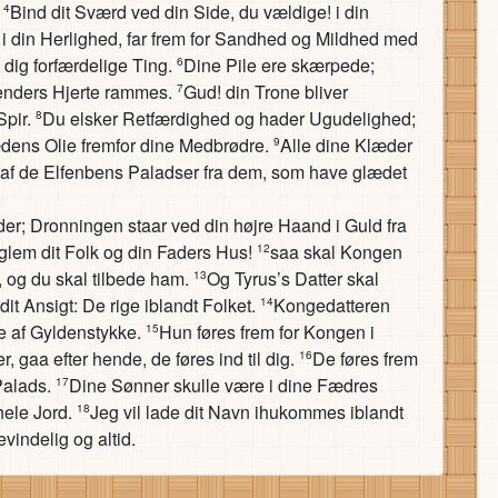
.
Bind dit Sværd ved din Side, du vældige! i din
4
 i din Herlighed, far frem for Sandhed og Mildhed med
 dig forfærdelige Ting.
Dine Pile ere skærpede;
6
jenders Hjerte rammes.
Gud! din Trone bliver
7
Spir.
Du elsker Retfærdighed og hader Ugudelighed;
8
ædens Olie fremfor dine Medbrødre.
Alle dine Klæder
9
d af de Elfenbens Paladser fra dem, som have glædet
er; Dronningen staar ved din højre Haand i Guld fra
g glem dit Folk og din Faders Hus!
saa skal Kongen
12
e, og du skal tilbede ham.
Og Tyrus’s Datter skal
13
 Ansigt: De rige iblandt Folket.
Kongedatteren
14
re af Gyldenstykke.
Hun føres frem for Kongen i
15
 gaa efter hende, de føres ind til dig.
De føres frem
16
Palads.
Dine Sønner skulle være i dine Fædres
17
hele Jord.
Jeg vil lade dit Navn ihukommes iblandt
18
evindelig og altid.