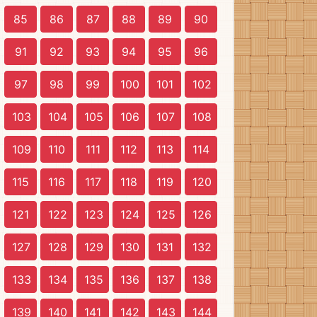
85
86
87
88
89
90
91
92
93
94
95
96
97
98
99
100
101
102
103
104
105
106
107
108
109
110
111
112
113
114
115
116
117
118
119
120
121
122
123
124
125
126
127
128
129
130
131
132
133
134
135
136
137
138
139
140
141
142
143
144