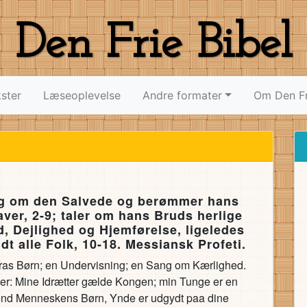
Den Frie Bibel
ster
Læseoplevelse
Andre formater
Om Den Fr
ng om den Salvede og berømmer hans
ver, 2-9; taler om hans Bruds herlige
, Dejlighed og Hjemførelse, ligeledes
t alle Folk, 10-18. Messiansk Profeti.
 Koras Børn; en Undervisning; en Sang om Kærlighed.
iger: Mine Idrætter gælde Kongen; min Tunge er en
 end Menneskens Børn, Ynde er udgydt paa dine