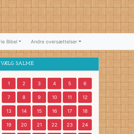
ie Bibel
Andre oversættelser
VÆLG SALME
1
2
3
4
5
6
7
8
9
10
11
12
13
14
15
16
17
18
19
20
21
22
23
24