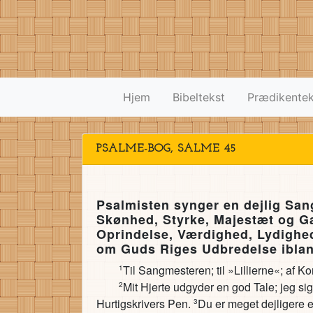
Hjem
Bibeltekst
Prædikentek
PSALME-BOG, SALME 45
Psalmisten synger en dejlig Sa
Skønhed, Styrke, Majestæt og Ga
Oprindelse, Værdighed, Lydighed
om Guds Riges Udbredelse ibland
Til Sangmesteren; til »Lillierne«; af
1
Mit Hjerte udgyder en god Tale; jeg s
2
Hurtigskrivers Pen.
Du er meget dejligere
3