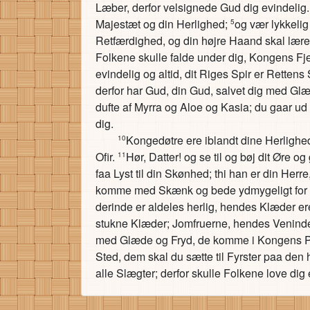
Læber, derfor velsignede Gud dig evindelig
Majestæt og din Herlighed;
og vær lykkelig
5
Retfærdighed, og din højre Haand skal lære
Folkene skulle falde under dig, Kongens F
evindelig og altid, dit Riges Spir er Rettens 
derfor har Gud, din Gud, salvet dig med Gl
dufte af Myrra og Aloe og Kasia; du gaar u
dig.
Kongedøtre ere iblandt dine Herlighed
10
Ofir.
Hør, Datter! og se til og bøj dit Øre o
11
faa Lyst til din Skønhed; thi han er din Herr
komme med Skænk og bede ydmygeligt for dit
derinde er aldeles herlig, hendes Klæder e
stukne Klæder; Jomfruerne, hendes Veninder,
med Glæde og Fryd, de komme i Kongens 
Sted, dem skal du sætte til Fyrster paa den 
alle Slægter; derfor skulle Folkene love dig 