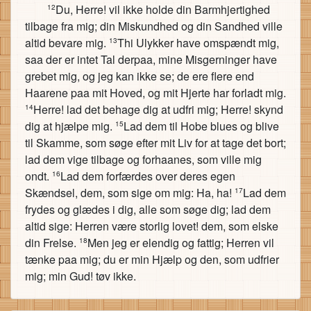
Du, Herre! vil ikke holde din Barmhjertighed
12
tilbage fra mig; din Miskundhed og din Sandhed ville
altid bevare mig.
Thi Ulykker have omspændt mig,
13
saa der er intet Tal derpaa, mine Misgerninger have
grebet mig, og jeg kan ikke se; de ere flere end
Haarene paa mit Hoved, og mit Hjerte har forladt mig.
Herre! lad det behage dig at udfri mig; Herre! skynd
14
dig at hjælpe mig.
Lad dem til Hobe blues og blive
15
til Skamme, som søge efter mit Liv for at tage det bort;
lad dem vige tilbage og forhaanes, som ville mig
ondt.
Lad dem forfærdes over deres egen
16
Skændsel, dem, som sige om mig: Ha, ha!
Lad dem
17
frydes og glædes i dig, alle som søge dig; lad dem
altid sige: Herren være storlig lovet! dem, som elske
din Frelse.
Men jeg er elendig og fattig; Herren vil
18
tænke paa mig; du er min Hjælp og den, som udfrier
mig; min Gud! tøv ikke.