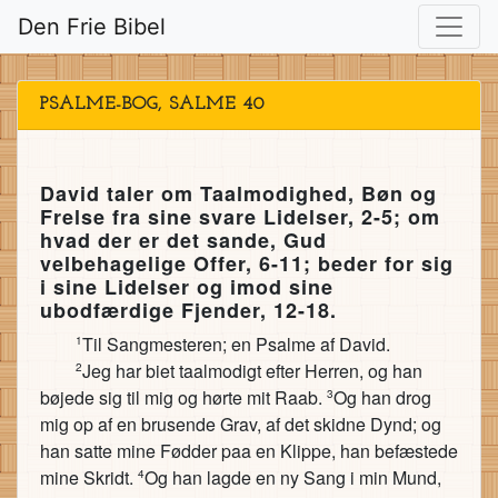
Den Frie Bibel
PSALME-BOG, SALME 40
David taler om Taalmodighed, Bøn og
Frelse fra sine svare Lidelser, 2-5; om
hvad der er det sande, Gud
velbehagelige Offer, 6-11; beder for sig
i sine Lidelser og imod sine
ubodfærdige Fjender, 12-18.
Til Sangmesteren; en Psalme af David.
1
Jeg har biet taalmodigt efter Herren, og han
2
bøjede sig til mig og hørte mit Raab.
Og han drog
3
mig op af en brusende Grav, af det skidne Dynd; og
han satte mine Fødder paa en Klippe, han befæstede
mine Skridt.
Og han lagde en ny Sang i min Mund,
4