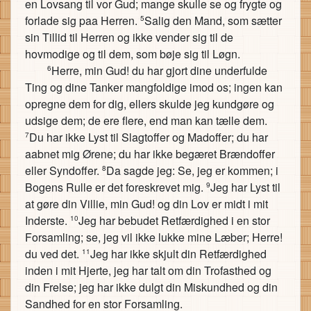
en Lovsang til vor Gud; mange skulle se og frygte og
forlade sig paa Herren.
Salig den Mand, som sætter
5
sin Tillid til Herren og ikke vender sig til de
hovmodige og til dem, som bøje sig til Løgn.
Herre, min Gud! du har gjort dine underfulde
6
Ting og dine Tanker mangfoldige imod os; ingen kan
opregne dem for dig, ellers skulde jeg kundgøre og
udsige dem; de ere flere, end man kan tælle dem.
Du har ikke Lyst til Slagtoffer og Madoffer; du har
7
aabnet mig Ørene; du har ikke begæret Brændoffer
eller Syndoffer.
Da sagde jeg: Se, jeg er kommen; i
8
Bogens Rulle er det foreskrevet mig.
Jeg har Lyst til
9
at gøre din Villie, min Gud! og din Lov er midt i mit
Inderste.
Jeg har bebudet Retfærdighed i en stor
10
Forsamling; se, jeg vil ikke lukke mine Læber; Herre!
du ved det.
Jeg har ikke skjult din Retfærdighed
11
inden i mit Hjerte, jeg har talt om din Trofasthed og
din Frelse; jeg har ikke dulgt din Miskundhed og din
Sandhed for en stor Forsamling.