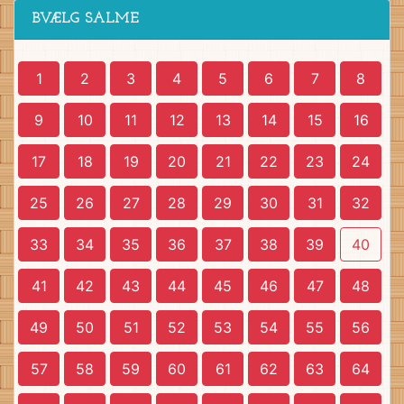
BVÆLG SALME
1
2
3
4
5
6
7
8
9
10
11
12
13
14
15
16
17
18
19
20
21
22
23
24
25
26
27
28
29
30
31
32
33
34
35
36
37
38
39
40
41
42
43
44
45
46
47
48
49
50
51
52
53
54
55
56
57
58
59
60
61
62
63
64