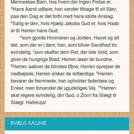
Menneskes Barn, hos hvem der ingen Frelse er.
Hans Aand udfarer, han vender tilbage til sit Støv;
4
paa den Dag er det forbi med hans stolte Anslag.
Salig er den, hvis Hjælp Jakobs Gud er, hvis Haab
5
er til Herren hans Gud;
som gjorde Himmelen og Jorden, Havet og alt
6
det, som der er i dem, han, som bliver Sandhed tro
evindelig;
som skaffer dem Ret, der lide Vold, som
7
giver de hungrige Brød; Herren løser de bundne.
Herren aabner de blindes Øjne; Herren oprejser de
8
nedbøjede; Herren elsker de retfærdige.
Herren
9
bevarer de fremmede; han opholder faderløse og
Enker, men forvender de ugudeliges Vej.
Herren
10
skal regere evindelig, din Gud, o Zion! fra Slægt til
Slægt. Halleluja!
BVÆLG SALME