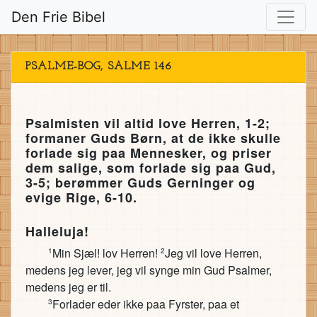
Den Frie Bibel
PSALME-BOG, SALME 146
Psalmisten vil altid love Herren, 1-2;
formaner Guds Børn, at de ikke skulle
forlade sig paa Mennesker, og priser
dem salige, som forlade sig paa Gud,
3-5; berømmer Guds Gerninger og
evige Rige, 6-10.
Halleluja!
Min Sjæl! lov Herren!
Jeg vil love Herren,
1
2
medens jeg lever, jeg vil synge min Gud Psalmer,
medens jeg er til.
Forlader eder ikke paa Fyrster, paa et
3