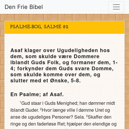
Den Frie Bibel
PSALME-BOG, SALME 82
Asaf klager over Ugudeligheden hos
dem, som skulde være Dommere
iblandt Guds Folk, og formaner dem, 1-
4; forkynder dem Guds svare Domme,
som skulde komme over dem, og
slutter med et Ønske, 5-8.
En Psalme; af Asaf.
Gud staar i Guds Menighed; han dømmer midt
1
iblandt Guder.
Hvor længe ville I dømme Uret og
2
anse de ugudeliges Personer? Sela.
Skaffer den
3
ringe og den faderløse Ret; hjælper den elendige og