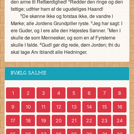
den arme til Retfærdighed!
Redder den ringe og den
4
fattige; udfrier ham af de ugudeliges Haand!
De skønne ikke og forstaa ikke, de vandre i
5
Mørke; alle Jordens Grundpiller ryste.
Jeg har sagt: I
6
ere Guder, og I ere alle den Højestes Sønner.
Men I
7
skulle dø som Mennesker, og som en af Fyrsterne
skulle I falde.
Gud! gør dig rede, døm Jorden; thi du
8
skal tage Arv iblandt alle Hedninger.
BVÆLG SALME
1
2
3
4
5
6
7
8
9
10
11
12
13
14
15
16
17
18
19
20
21
22
23
24